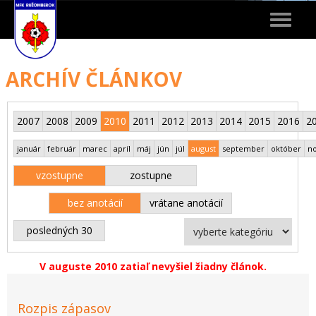
Toggle
navigat
ARCHÍV ČLÁNKOV
2007
2008
2009
2010
2011
2012
2013
2014
2015
2016
2
január
február
marec
apríl
máj
jún
júl
august
september
október
n
vzostupne
zostupne
bez anotácií
vrátane anotácií
posledných 30
V auguste 2010 zatiaľ nevyšiel žiadny článok.
Rozpis zápasov