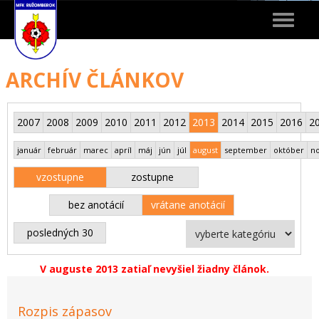
Toggle
navigat
ARCHÍV ČLÁNKOV
2007
2008
2009
2010
2011
2012
2013
2014
2015
2016
2
január
február
marec
apríl
máj
jún
júl
august
september
október
n
vzostupne
zostupne
bez anotácií
vrátane anotácií
posledných 30
V auguste 2013 zatiaľ nevyšiel žiadny článok.
Rozpis zápasov