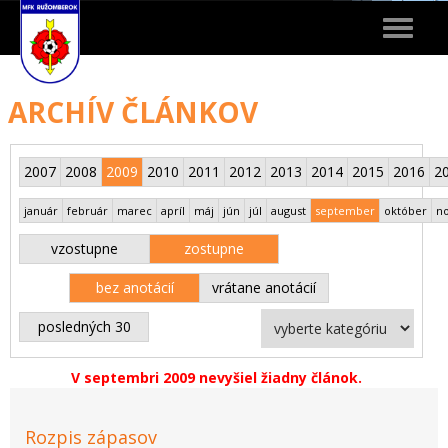
Toggle
navigat
ARCHÍV ČLÁNKOV
2007
2008
2009
2010
2011
2012
2013
2014
2015
2016
2
január
február
marec
apríl
máj
jún
júl
august
september
október
n
vzostupne
zostupne
bez anotácií
vrátane anotácií
posledných 30
V septembri 2009 nevyšiel žiadny článok.
Rozpis zápasov