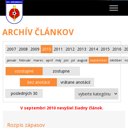
Toggle
navigat
ARCHÍV ČLÁNKOV
2007
2008
2009
2010
2011
2012
2013
2014
2015
2016
2
január
február
marec
apríl
máj
jún
júl
august
september
október
n
vzostupne
zostupne
bez anotácií
vrátane anotácií
posledných 30
V septembri 2010 nevyšiel žiadny článok.
Rozpis zápasov