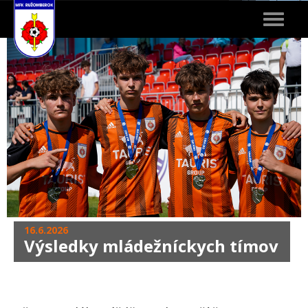
Toggle
navigat
16.6.2026
Výsledky mládežníckych tímov