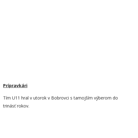
Prípravkári
Tím U11 hral v utorok v Bobrovci s tamojším výberom do
trinásť rokov.