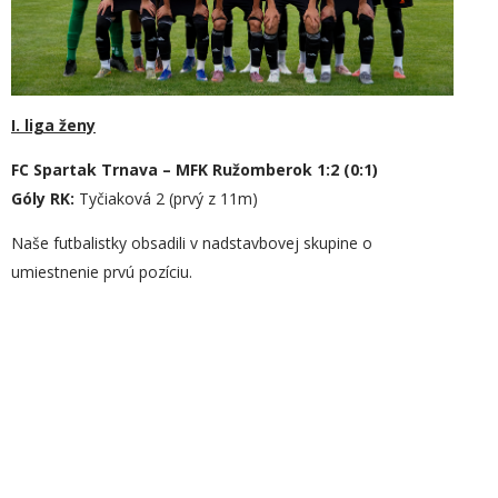
I. liga ženy
FC Spartak Trnava – MFK Ružomberok 1:2 (0:1)
Góly RK:
Tyčiaková 2 (prvý z 11m)
Naše futbalistky obsadili v nadstavbovej skupine o
umiestnenie prvú pozíciu.