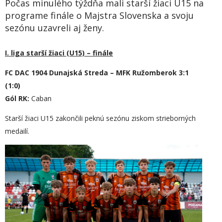
Počas minulého týždňa mali starší žiaci U15 na
programe finále o Majstra Slovenska a svoju
sezónu uzavreli aj ženy.
I. liga starší žiaci (U15) – finále
FC DAC 1904 Dunajská Streda – MFK Ružomberok 3:1
(1:0)
Gól RK:
Caban
Starší žiaci U15 zakončili peknú sezónu ziskom strieborných
medailí.