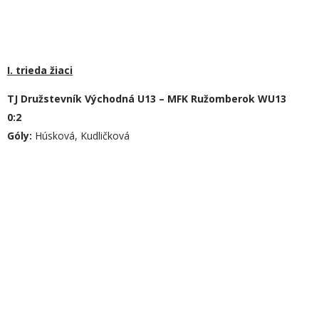
I. trieda žiaci
TJ Družstevník Východná U13 – MFK Ružomberok WU13
0:2
Góly:
Húsková, Kudličková