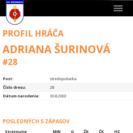
Toggle
navigat
PROFIL HRÁČA
ADRIANA ŠURINOVÁ
#28
Post:
stredopoliarka
Číslo dresu:
28
Dátum narodenia:
30.8.2003
POSLEDNÝCH 5 ZÁPASOV
Stretnutie
MIN
G
ŽK
ČK
HZ