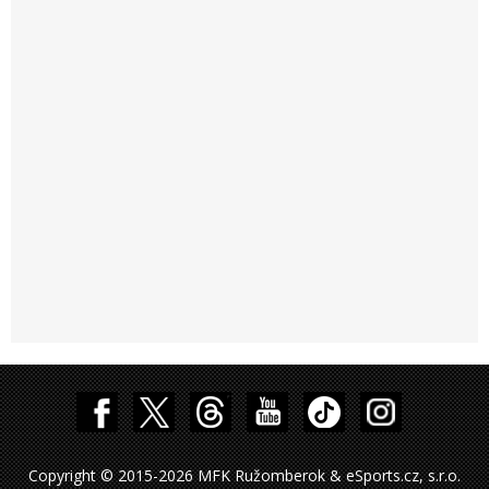
Copyright © 2015-2026 MFK Ružomberok & eSports.cz, s.r.o.