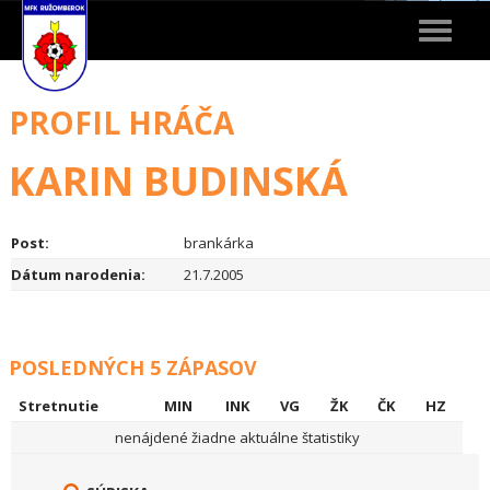
Toggle
navigat
PROFIL HRÁČA
KARIN BUDINSKÁ
Post:
brankárka
Dátum narodenia:
21.7.2005
POSLEDNÝCH 5 ZÁPASOV
Stretnutie
MIN
INK
VG
ŽK
ČK
HZ
nenájdené žiadne aktuálne štatistiky