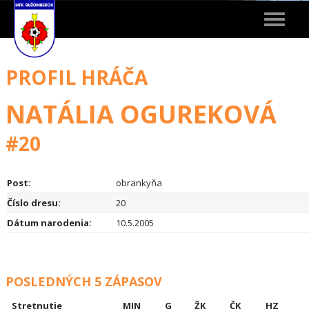
Toggle
navigat
PROFIL HRÁČA
NATÁLIA OGUREKOVÁ
#20
Post:
obrankyňa
Číslo dresu:
20
Dátum narodenia:
10.5.2005
POSLEDNÝCH 5 ZÁPASOV
Stretnutie
MIN
G
ŽK
ČK
HZ