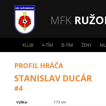
MFK
RUŽO
KLUB
A-TÍM
B-TÍM
ŽENY
ML
PROFIL HRÁČA
STANISLAV DUCÁR
#4
Výška:
173 cm