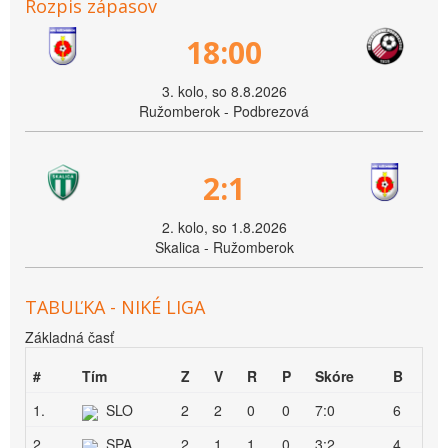
Rozpis zápasov
18:00
3. kolo, so 8.8.2026
Ružomberok - Podbrezová
2:1
2. kolo, so 1.8.2026
Skalica - Ružomberok
TABUĽKA - NIKÉ LIGA
Základná časť
#
Tím
Z
V
R
P
Skóre
B
1.
SLO
2
2
0
0
7:0
6
2.
SPA
2
1
1
0
3:2
4