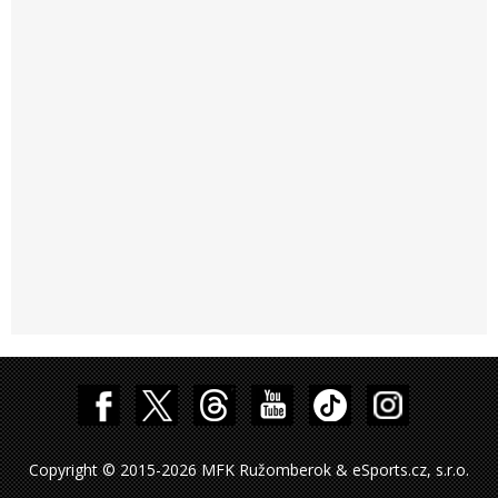
Copyright © 2015-2026 MFK Ružomberok & eSports.cz, s.r.o.