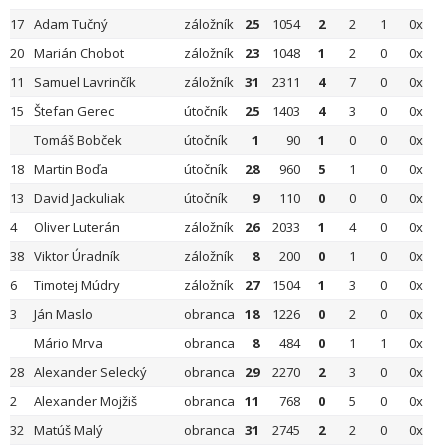
17
Adam Tučný
záložník
25
1054
2
2
1
0x
20
Marián Chobot
záložník
23
1048
1
2
0
0x
11
Samuel Lavrinčík
záložník
31
2311
4
7
0
0x
15
Štefan Gerec
útočník
25
1403
4
3
0
0x
Tomáš Bobček
útočník
1
90
1
0
0
0x
18
Martin Boďa
útočník
28
960
5
1
0
0x
13
David Jackuliak
útočník
9
110
0
0
0
0x
4
Oliver Luterán
záložník
26
2033
1
4
0
0x
38
Viktor Úradník
záložník
8
200
0
1
0
0x
6
Timotej Múdry
záložník
27
1504
1
3
0
0x
3
Ján Maslo
obranca
18
1226
0
2
0
0x
Mário Mrva
obranca
8
484
0
1
1
0x
28
Alexander Selecký
obranca
29
2270
2
3
0
0x
2
Alexander Mojžiš
obranca
11
768
0
5
0
0x
32
Matúš Malý
obranca
31
2745
2
2
0
0x