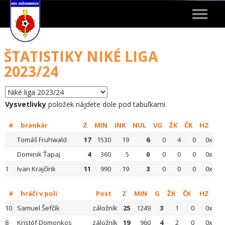
Toggle
navigat
ŠTATISTIKY NIKÉ LIGA
2023/24
Vysvetlivky
položek nájdete dole pod tabuľkami.
#
brankár
Z
MIN
INK
NUL
VG
ŽK
ČK
HZ
Tomáš Frühwald
17
1530
19
6
0
4
0
0x
Dominik Ťapaj
4
360
5
0
0
0
0
0x
1
Ivan Krajčírik
11
990
19
3
0
0
0
0x
#
hráči v poli
Post
Z
MIN
G
ŽK
ČK
HZ
10
Samuel Šefčík
záložník
25
1249
3
1
0
0x
8
Kristóf Domonkos
záložník
19
960
4
2
0
0x