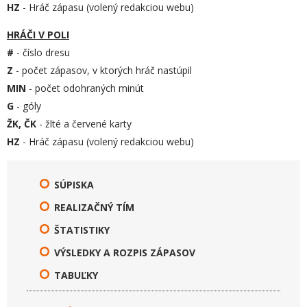
HZ
- Hráč zápasu (volený redakciou webu)
HRÁČI V POLI
#
- číslo dresu
Z
- počet zápasov, v ktorých hráč nastúpil
MIN
- počet odohraných minút
G
- góly
ŽK, ČK
- žlté a červené karty
HZ
- Hráč zápasu (volený redakciou webu)
SÚPISKA
REALIZAČNÝ TÍM
ŠTATISTIKY
VÝSLEDKY A ROZPIS ZÁPASOV
TABUĽKY