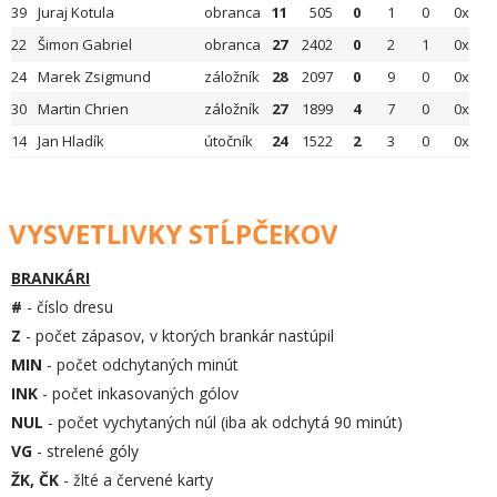
39
Juraj Kotula
obranca
11
505
0
1
0
0x
22
Šimon Gabriel
obranca
27
2402
0
2
1
0x
24
Marek Zsigmund
záložník
28
2097
0
9
0
0x
30
Martin Chrien
záložník
27
1899
4
7
0
0x
14
Jan Hladík
útočník
24
1522
2
3
0
0x
VYSVETLIVKY STĹPČEKOV
BRANKÁRI
#
- číslo dresu
Z
- počet zápasov, v ktorých brankár nastúpil
MIN
- počet odchytaných minút
INK
- počet inkasovaných gólov
NUL
- počet vychytaných núl (iba ak odchytá 90 minút)
VG
- strelené góly
ŽK, ČK
- žlté a červené karty