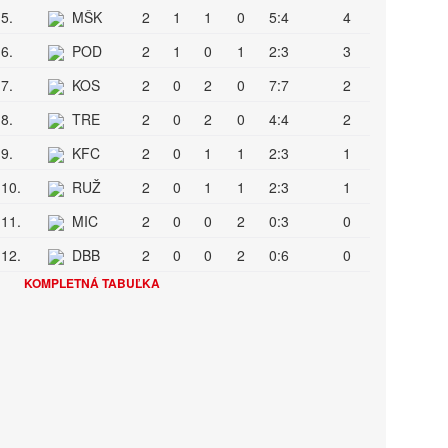
5.
MŠK
2
1
1
0
5:4
4
6.
POD
2
1
0
1
2:3
3
7.
KOS
2
0
2
0
7:7
2
8.
TRE
2
0
2
0
4:4
2
9.
KFC
2
0
1
1
2:3
1
10.
RUŽ
2
0
1
1
2:3
1
11.
MIC
2
0
0
2
0:3
0
12.
DBB
2
0
0
2
0:6
0
KOMPLETNÁ TABUĽKA