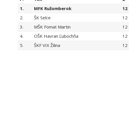
1.
MFK Ružomberok
12
2.
ŠK Selce
12
3.
MŠK Fomat Martin
12
4.
OŠK Havran Ľubochňa
12
5.
ŠKF VIX Žilina
12