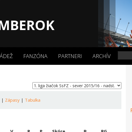
MBEROK
ÁDEŽ
FANZÓNA
PARTNERI
ARCHÍV
a
|
Zápasy
|
Tabulka
V
R
P
Skóre
B
RG