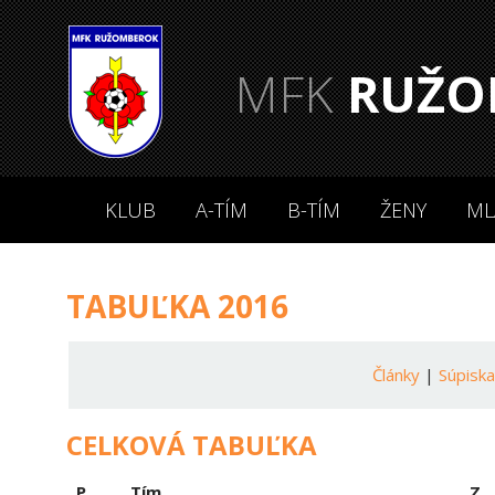
MFK
RUŽO
KLUB
A-TÍM
B-TÍM
ŽENY
ML
TABUĽKA 2016
Články
|
Súpisk
CELKOVÁ TABUĽKA
P.
Tím
Z