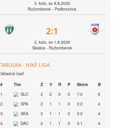
3. kolo, so 8.8.2026
Ružomberok - Podbrezová
2:1
2. kolo, so 1.8.2026
Skalica - Ružomberok
TABUĽKA - NIKÉ LIGA
Základná časť
#
Tím
Z
V
R
P
Skóre
B
1.
SLO
2
2
0
0
7:0
6
2.
SPA
2
1
1
0
3:2
4
3.
SKA
2
1
1
0
3:2
4
4.
DAC
2
1
1
0
3:1
4