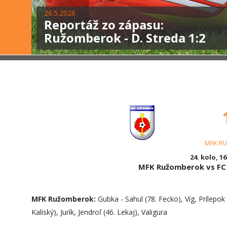
26.5.2026
Reportáž zo zápasu:
Ružomberok - D. Streda 1:2
MFK R
24. kolo, 16
MFK Ružomberok vs FC
MFK Ružomberok:
Gubka - Sahul (78. Fecko), Víg, Prílepok 
Kaliský), Jurík, Jendroľ (46. Lekaj), Valigura