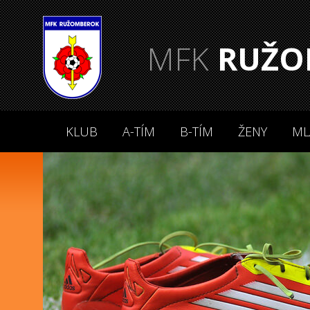
MFK
RUŽO
KLUB
A-TÍM
B-TÍM
ŽENY
ML