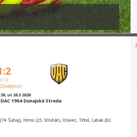
1:2
(1:1)
UŽOMBEROK
:30, ut 26.5.2026
 DAC 1904 Dunajská Streda
(74. Šuhaj), Hrmo (25. Struhár), Oravec, Tittel, Latiak (82.