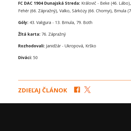
FC DAC 1904 Dunajská Streda:
Královič - Beke (46. Lábo)
Fehér (66. Zápražný), Valko, Sárközy (66. Chornyi), Brnula (
Góly:
43. Valigura - 13. Brnula, 79. Both
Žltá karta:
76. Zápražný
Rozhodovali:
Janidžár - Ukropová, Krško
Diváci:
50
ZDIEĽAJ ČLÁNOK