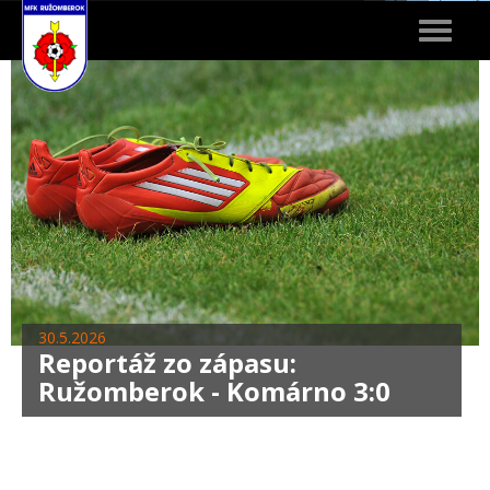
Toggle
navigat
30.5.2026
Reportáž zo zápasu:
Ružomberok - Komárno 3:0