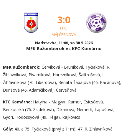
3:0
(1:0)
MÁJ ČERNOVÁ
Nadstavba, 11:00, so 30.5.2026
MFK Ružomberok vs KFC Komárno
MFK Ružomberok:
Červíková - Bruníková, Tyčiaková, R.
Žihlavníková, Pivarníková, Harezníková, Šalitrošová, L.
Žihľavníková (70. Liberdová), Renáta Ťapajová (46. Pačanová),
Ďurišová (46. Adamčíková), Červeňová
KFC Komárno:
Hatyina - Magyar, Ramor, Csicsóová,
Benkóczká (76. Zsideková), Dikanová, Németh, Lapošová,
Györi, Hodossyová (49. Héjja), Rajkovics
Góly:
40. a 75. Tyčiaková (prvý z 11m), 47. R. Žihlavníková