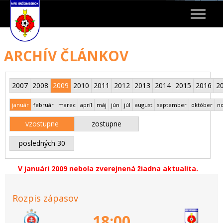
Toggle
navigat
ARCHÍV ČLÁNKOV
2007
2008
2009
2010
2011
2012
2013
2014
2015
2016
2
január
február
marec
apríl
máj
jún
júl
august
september
október
n
vzostupne
zostupne
posledných 30
V januári 2009 nebola zverejnená žiadna aktualita.
Rozpis zápasov
18:00