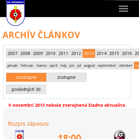
Toggle
navigat
ARCHÍV ČLÁNKOV
2007
2008
2009
2010
2011
2012
2013
2014
2015
2016
2
január
február
marec
apríl
máj
jún
júl
august
september
október
n
vzostupne
zostupne
posledných 30
V novembri 2013 nebola zverejnená žiadna aktualita.
Rozpis zápasov
18:00