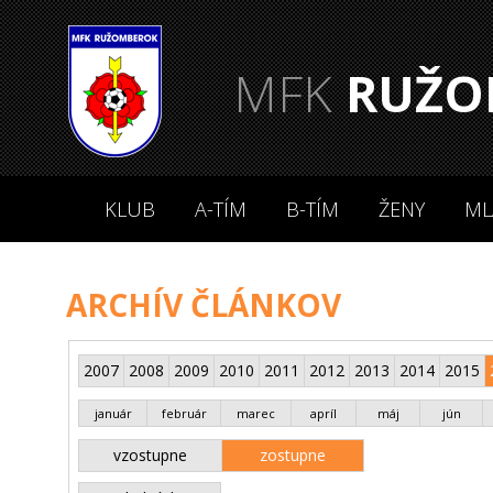
MFK
RUŽO
KLUB
A-TÍM
B-TÍM
ŽENY
ML
ARCHÍV ČLÁNKOV
2007
2008
2009
2010
2011
2012
2013
2014
2015
január
február
marec
apríl
máj
jún
vzostupne
zostupne