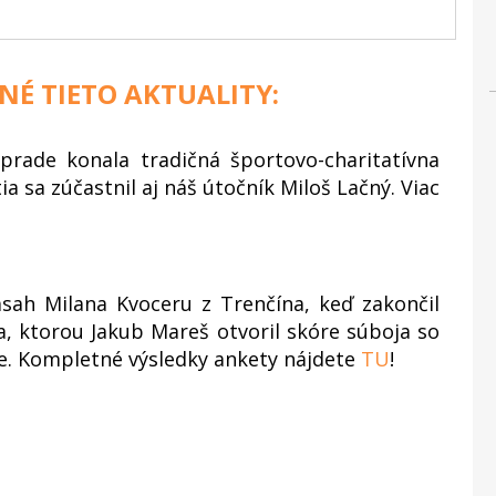
NÉ TIETO AKTUALITY:
rade konala tradičná športovo-charitatívna
a sa zúčastnil aj náš útočník Miloš Lačný. Viac
ásah Milana Kvoceru z Trenčína, keď zakončil
a, ktorou Jakub Mareš otvoril skóre súboja so
e. Kompletné výsledky ankety nájdete
TU
!