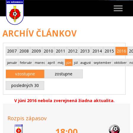
Toggle
navigat
ARCHÍV ČLÁNKOV
2007
2008
2009
2010
2011
2012
2013
2014
2015
2016
2
január
február
marec
apríl
máj
jún
júl
august
september
október
n
vzostupne
zostupne
posledných 30
V júni 2016 nebola zverejnená žiadna aktualita.
Rozpis zápasov
18:00