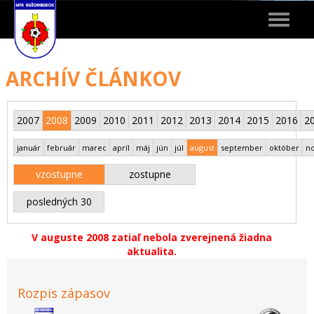
Toggle
navigat
ARCHÍV ČLÁNKOV
2007
2008
2009
2010
2011
2012
2013
2014
2015
2016
2
január
február
marec
apríl
máj
jún
júl
august
september
október
n
vzostupne
zostupne
posledných 30
V auguste 2008 zatiaľ nebola zverejnená žiadna
aktualita.
Rozpis zápasov