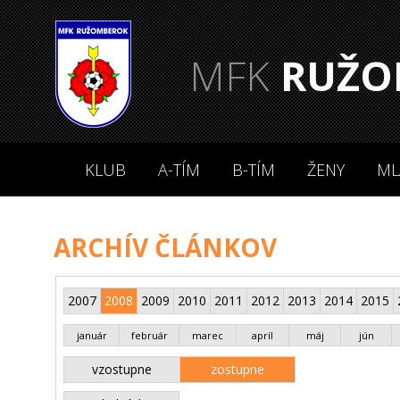
MFK
RUŽO
KLUB
A-TÍM
B-TÍM
ŽENY
ML
ARCHÍV ČLÁNKOV
2007
2008
2009
2010
2011
2012
2013
2014
2015
január
február
marec
apríl
máj
jún
vzostupne
zostupne