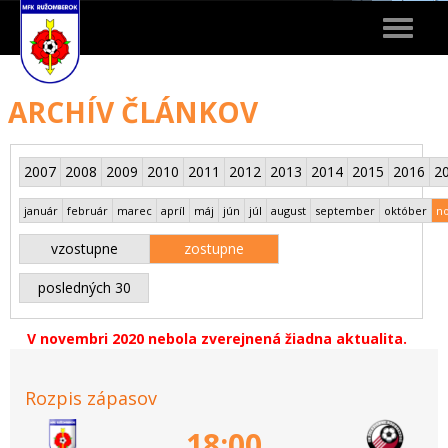
Toggle
navigat
ARCHÍV ČLÁNKOV
2007
2008
2009
2010
2011
2012
2013
2014
2015
2016
2
január
február
marec
apríl
máj
jún
júl
august
september
október
n
vzostupne
zostupne
posledných 30
V novembri 2020 nebola zverejnená žiadna aktualita.
Rozpis zápasov
18:00