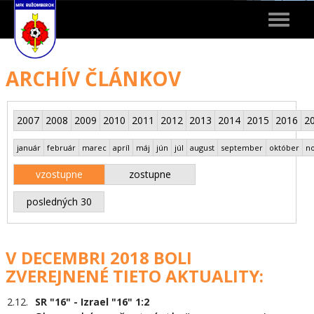
Toggle
navigat
ARCHÍV ČLÁNKOV
2007
2008
2009
2010
2011
2012
2013
2014
2015
2016
2
január
február
marec
apríl
máj
jún
júl
august
september
október
n
vzostupne
zostupne
posledných 30
V DECEMBRI 2018 BOLI
ZVEREJNENÉ TIETO AKTUALITY:
2.12.
SR "16" - Izrael "16" 1:2