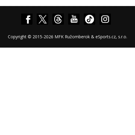
Copyright © 2015-2026 MFK Ružomberok & eSports.cz, s.r.o.