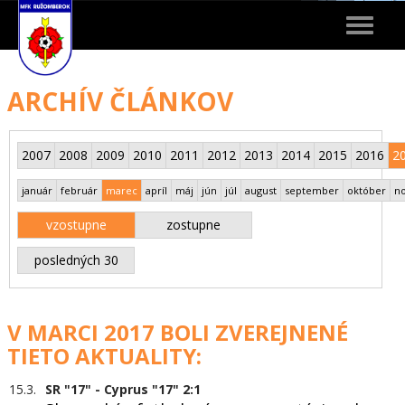
Toggle
navigat
ARCHÍV ČLÁNKOV
2007
2008
2009
2010
2011
2012
2013
2014
2015
2016
2
január
február
marec
apríl
máj
jún
júl
august
september
október
n
vzostupne
zostupne
posledných 30
V MARCI 2017 BOLI ZVEREJNENÉ
TIETO AKTUALITY:
15.3.
SR "17" - Cyprus "17" 2:1