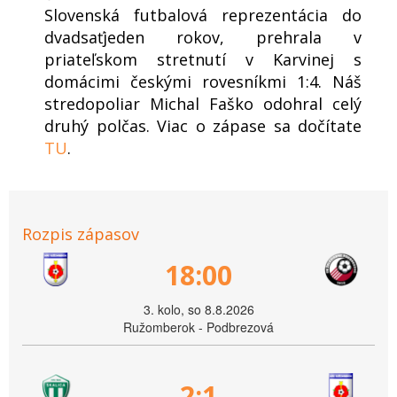
Slovenská futbalová reprezentácia do
dvadsaťjeden rokov, prehrala v
priateľskom stretnutí v Karvinej s
domácimi českými rovesníkmi 1:4. Náš
stredopoliar Michal Faško odohral celý
druhý polčas. Viac o zápase sa dočítate
TU
.
Rozpis zápasov
18:00
3. kolo, so 8.8.2026
Ružomberok - Podbrezová
2:1