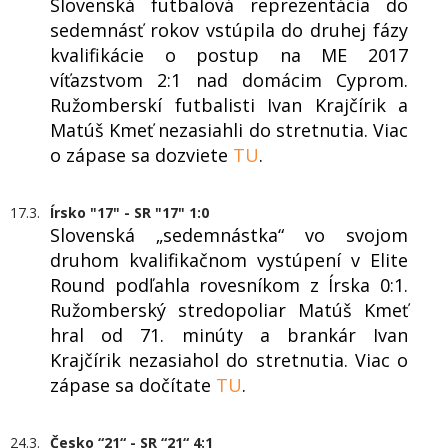
Slovenská futbalová reprezentácia do
sedemnásť rokov vstúpila do druhej fázy
kvalifikácie o postup na ME 2017
víťazstvom 2:1 nad domácim Cyprom.
Ružomberskí futbalisti Ivan Krajčírik a
Matúš Kmeť nezasiahli do stretnutia. Viac
o zápase sa dozviete
TU
.
17.3.
Írsko "17" - SR "17" 1:0
Slovenská „sedemnástka“ vo svojom
druhom kvalifikačnom vystúpení v Elite
Round podľahla rovesníkom z Írska 0:1.
Ružomberský stredopoliar Matúš Kmeť
hral od 71. minúty a brankár Ivan
Krajčírik nezasiahol do stretnutia. Viac o
zápase sa dočítate
TU
.
24.3.
Česko “21“ - SR “21“ 4:1