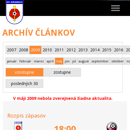
Toggle
navigat
ARCHÍV ČLÁNKOV
2007
2008
2009
2010
2011
2012
2013
2014
2015
2016
2
január
február
marec
apríl
máj
jún
júl
august
september
október
n
vzostupne
zostupne
posledných 30
V máji 2009 nebola zverejnená žiadna aktualita.
Rozpis zápasov
18:00