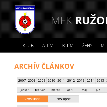
MFK
RUŽO
KLUB
A-TÍM
B-TÍM
ŽENY
ML
ARCHÍV ČLÁNKOV
2007
2008
2009
2010
2011
2012
2013
2014
2015
január
február
marec
apríl
máj
jún
vzostupne
zostupne