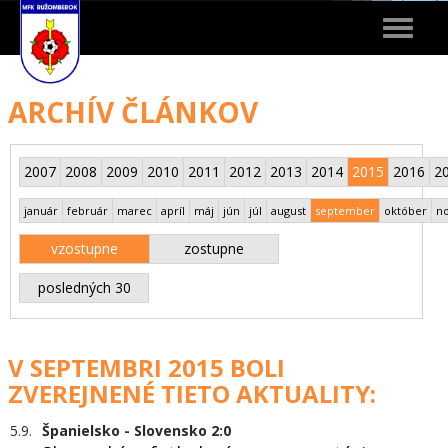
Toggle
navigat
ARCHÍV ČLÁNKOV
2007
2008
2009
2010
2011
2012
2013
2014
2015
2016
2
január
február
marec
apríl
máj
jún
júl
august
september
október
n
vzostupne
zostupne
posledných 30
V SEPTEMBRI 2015 BOLI
ZVEREJNENÉ TIETO AKTUALITY:
5.9.
Španielsko - Slovensko 2:0