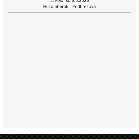
3. kolo, so 8.8.2026
Ružomberok - Podbrezová