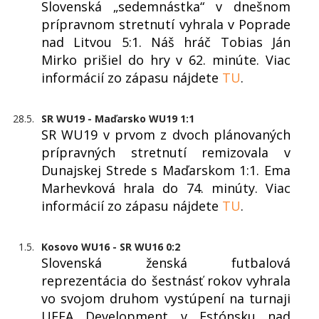
Slovenská „sedemnástka“ v dnešnom
prípravnom stretnutí vyhrala v Poprade
nad Litvou 5:1. Náš hráč Tobias Ján
Mirko prišiel do hry v 62. minúte. Viac
informácií zo zápasu nájdete
TU
.
28.5.
SR WU19 - Maďarsko WU19 1:1
SR WU19 v prvom z dvoch plánovaných
prípravných stretnutí remizovala v
Dunajskej Strede s Maďarskom 1:1. Ema
Marhevková hrala do 74. minúty. Viac
informácií zo zápasu nájdete
TU
.
1.5.
Kosovo WU16 - SR WU16 0:2
Slovenská ženská futbalová
reprezentácia do šestnásť rokov vyhrala
vo svojom druhom vystúpení na turnaji
UEFA Development v Estónsku nad