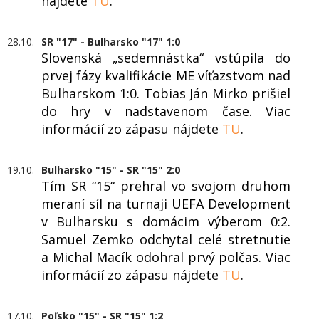
nájdete
TU
.
28.10.
SR "17" - Bulharsko "17" 1:0
Slovenská „sedemnástka“ vstúpila do
prvej fázy kvalifikácie ME víťazstvom nad
Bulharskom 1:0. Tobias Ján Mirko prišiel
do hry v nadstavenom čase. Viac
informácií zo zápasu nájdete
TU
.
19.10.
Bulharsko "15" - SR "15" 2:0
Tím SR “15“ prehral vo svojom druhom
meraní síl na turnaji UEFA Development
v Bulharsku s domácim výberom 0:2.
Samuel Zemko odchytal celé stretnutie
a Michal Macík odohral prvý polčas. Viac
informácií zo zápasu nájdete
TU
.
17.10.
Poľsko "15" - SR "15" 1:2