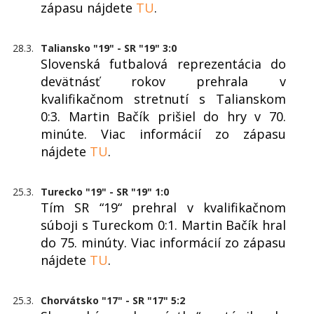
zápasu nájdete
TU
.
28.3.
Taliansko "19" - SR "19" 3:0
Slovenská futbalová reprezentácia do
devätnásť rokov prehrala v
kvalifikačnom stretnutí s Talianskom
0:3. Martin Bačík prišiel do hry v 70.
minúte. Viac informácií zo zápasu
nájdete
TU
.
25.3.
Turecko "19" - SR "19" 1:0
Tím SR “19“ prehral v kvalifikačnom
súboji s Tureckom 0:1. Martin Bačík hral
do 75. minúty. Viac informácií zo zápasu
nájdete
TU
.
25.3.
Chorvátsko "17" - SR "17" 5:2