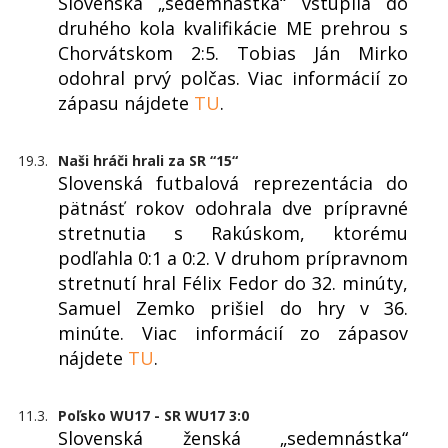
Slovenská „sedemnástka“ vstúpila do
druhého kola kvalifikácie ME prehrou s
Chorvátskom 2:5. Tobias Ján Mirko
odohral prvý polčas. Viac informácií zo
zápasu nájdete
TU
.
19.3.
Naši hráči hrali za SR “15“
Slovenská futbalová reprezentácia do
pätnásť rokov odohrala dve prípravné
stretnutia s Rakúskom, ktorému
podľahla 0:1 a 0:2. V druhom prípravnom
stretnutí hral Félix Fedor do 32. minúty,
Samuel Zemko prišiel do hry v 36.
minúte. Viac informácií zo zápasov
nájdete
TU
.
11.3.
Poľsko WU17 - SR WU17 3:0
Slovenská ženská „sedemnástka“