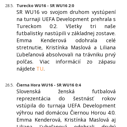
28.5.
Turecko WU16 - SR WU16 2:0
SR WU16 vo svojom druhom vystúpení
na turnaji UEFA Development prehrala s
Tureckom 0:2. Všetky tri naše
futbalistky nastúpili v základnej zostave.
Emma Kenderová odohrala celé
stretnutie, Kristínka Maslová a Liliana
Ľubeľanová absolvovali na trávniku prvý
polčas. Viac informácií zo zápasu
nájdete
TU
.
26.5.
Čierna Hora WU16 - SR WU16 0:4
Slovenská ženská futbalová
reprezentácia do šestnásť rokov
vstúpila do turnaja UEFA Development
výhrou nad domácou Čiernou Horou 4:0.
Emma Kenderová, Kristínka Maslová aj
Liliana Ľubeľanová odohrali druhý