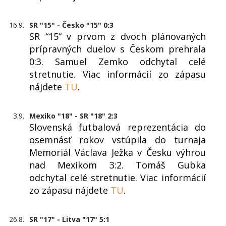
16.9.
SR "15" - Česko "15" 0:3
SR “15“ v prvom z dvoch plánovaných
prípravných duelov s Českom prehrala
0:3. Samuel Zemko odchytal celé
stretnutie. Viac informácií zo zápasu
nájdete
TU
.
3.9.
Mexiko "18" - SR "18" 2:3
Slovenská futbalová reprezentácia do
osemnásť rokov vstúpila do turnaja
Memoriál Václava Ježka v Česku výhrou
nad Mexikom 3:2. Tomáš Gubka
odchytal celé stretnutie. Viac informácií
zo zápasu nájdete
TU
.
26.8.
SR "17" - Litva "17" 5:1