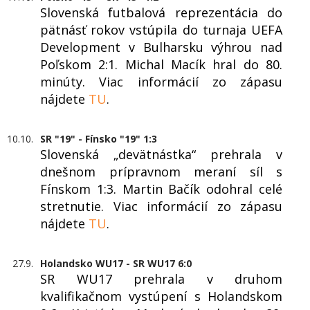
Slovenská futbalová reprezentácia do
pätnásť rokov vstúpila do turnaja UEFA
Development v Bulharsku výhrou nad
Poľskom 2:1. Michal Macík hral do 80.
minúty. Viac informácií zo zápasu
nájdete
TU
.
10.10.
SR "19" - Fínsko "19" 1:3
Slovenská „devätnástka“ prehrala v
dnešnom prípravnom meraní síl s
Fínskom 1:3. Martin Bačík odohral celé
stretnutie. Viac informácií zo zápasu
nájdete
TU
.
27.9.
Holandsko WU17 - SR WU17 6:0
SR WU17 prehrala v druhom
kvalifikačnom vystúpení s Holandskom