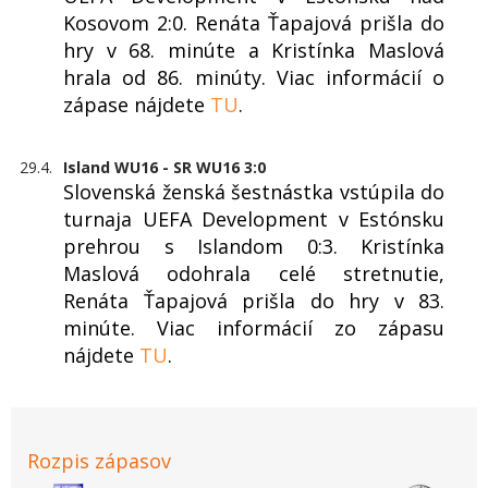
Kosovom 2:0. Renáta Ťapajová prišla do
hry v 68. minúte a Kristínka Maslová
hrala od 86. minúty. Viac informácií o
zápase nájdete
TU
.
29.4.
Island WU16 - SR WU16 3:0
Slovenská ženská šestnástka vstúpila do
turnaja UEFA Development v Estónsku
prehrou s Islandom 0:3. Kristínka
Maslová odohrala celé stretnutie,
Renáta Ťapajová prišla do hry v 83.
minúte. Viac informácií zo zápasu
nájdete
TU
.
Rozpis zápasov