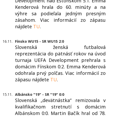
Development nad Estónskom 5:1. Emma
Kenderová hrala do 60. minúty a na
výhre sa podieľala jedným presným
zásahom. Viac informácií zo zápasu
nájdete
TU
.
16.11.
Fínsko WU15 - SR WU15 2:0
Slovenská ženská futbalová
reprezentácia do pätnásť rokov na úvod
turnaja UEFA Development prehrala s
domácim Fínskom 0:2. Emma Kenderová
odohrala prvý polčas. Viac informácií zo
zápasu nájdete
TU
.
15.11.
Albánsko "19" - SR "19" 0:0
Slovenská „devätnástka“ remizovala v
kvalifikačnom stretnutí s domácim
Albánskom 0:0. Martin Bačík hral od 78.