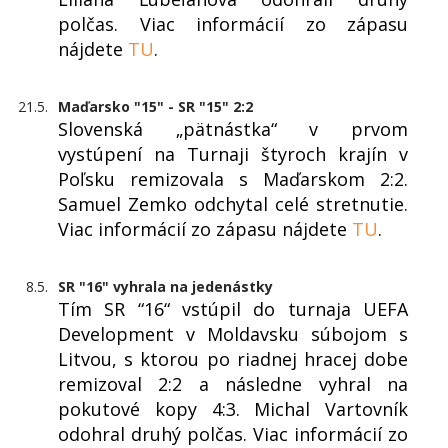
polčas. Viac informácií zo zápasu
nájdete
TU
.
21.5.
Maďarsko "15" - SR "15" 2:2
Slovenská „pätnástka“ v prvom
vystúpení na Turnaji štyroch krajín v
Poľsku remizovala s Maďarskom 2:2.
Samuel Zemko odchytal celé stretnutie.
Viac informácií zo zápasu nájdete
TU
.
8.5.
SR "16" vyhrala na jedenástky
Tím SR “16“ vstúpil do turnaja UEFA
Development v Moldavsku súbojom s
Litvou, s ktorou po riadnej hracej dobe
remizoval 2:2 a následne vyhral na
pokutové kopy 4:3. Michal Vartovník
odohral druhý polčas. Viac informácií zo