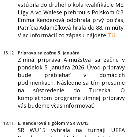
vstúpila do druhého kola kvalifikácie ME,
Ligy A vo Walese prehrou s Poľskom 0:3.
Emma Kenderová odohrala prvý polčas,
Patrícia Adamčíková hrala do 88. minúty.
Viac informácií zo zápasu nájdete
TU
.
15.12.
Príprava sa začne 5. januára
Zimná príprava A-mužstva sa začne v
pondelok 5. januára 2026. Úvod prípravy
bude prebiehať v domácich
podmienkach. Následne sa tím presunie
na sústredenie do Turecka. O
kompletnom programe zimnej prípravy
vás budeme včas informovať.
18.11.
E. Kenderová s gólom v SR WU15
SR WU15 vyhrala na turnaji UEFA