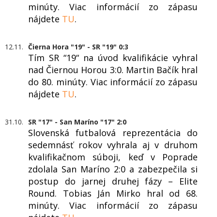
minúty. Viac informácií zo zápasu
nájdete
TU
.
12.11.
Čierna Hora "19" - SR "19" 0:3
Tím SR “19“ na úvod kvalifikácie vyhral
nad Čiernou Horou 3:0. Martin Bačík hral
do 80. minúty. Viac informácií zo zápasu
nájdete
TU
.
31.10.
SR "17" - San Maríno "17" 2:0
Slovenská futbalová reprezentácia do
sedemnásť rokov vyhrala aj v druhom
kvalifikačnom súboji, keď v Poprade
zdolala San Maríno 2:0 a zabezpečila si
postup do jarnej druhej fázy – Elite
Round. Tobias Ján Mirko hral od 68.
minúty. Viac informácií zo zápasu