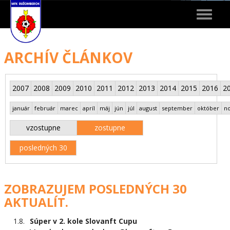
Toggle
navigat
ARCHÍV ČLÁNKOV
2007
2008
2009
2010
2011
2012
2013
2014
2015
2016
2
január
február
marec
apríl
máj
jún
júl
august
september
október
n
vzostupne
zostupne
posledných 30
ZOBRAZUJEM POSLEDNÝCH 30
AKTUALÍT.
1.8.
Súper v 2. kole Slovanft Cupu