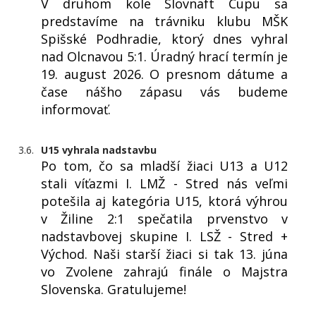
V druhom kole Slovnaft Cupu sa
predstavíme na trávniku klubu MŠK
Spišské Podhradie, ktorý dnes vyhral
nad Olcnavou 5:1. Úradný hrací termín je
19. august 2026. O presnom dátume a
čase nášho zápasu vás budeme
informovať.
3.6.
U15 vyhrala nadstavbu
Po tom, čo sa mladší žiaci U13 a U12
stali víťazmi I. LMŽ - Stred nás veľmi
potešila aj kategória U15, ktorá výhrou
v Žiline 2:1 spečatila prvenstvo v
nadstavbovej skupine I. LSŽ - Stred +
Východ. Naši starší žiaci si tak 13. júna
vo Zvolene zahrajú finále o Majstra
Slovenska. Gratulujeme!