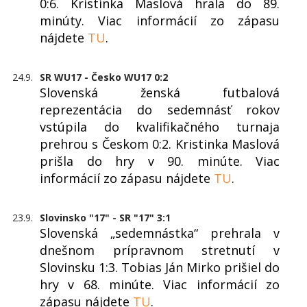
0:6. Kristínka Maslová hrala do 89.
minúty. Viac informácií zo zápasu
nájdete
TU
.
24.9.
SR WU17 - Česko WU17 0:2
Slovenská ženská futbalová
reprezentácia do sedemnásť rokov
vstúpila do kvalifikačného turnaja
prehrou s Českom 0:2. Kristinka Maslová
prišla do hry v 90. minúte. Viac
informácií zo zápasu nájdete
TU
.
23.9.
Slovinsko "17" - SR "17" 3:1
Slovenská „sedemnástka“ prehrala v
dnešnom prípravnom stretnutí v
Slovinsku 1:3. Tobias Ján Mirko prišiel do
hry v 68. minúte. Viac informácií zo
zápasu nájdete
TU
.