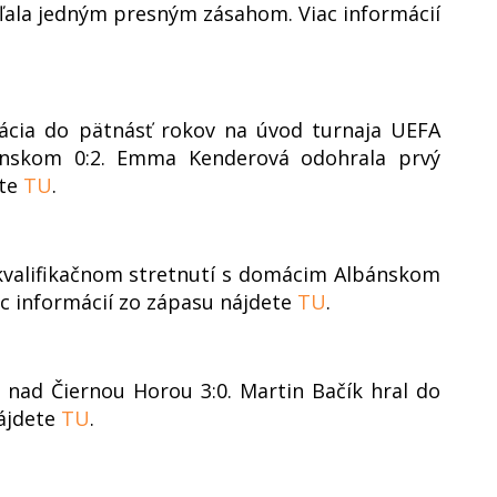
eľala jedným presným zásahom. Viac informácií
tácia do pätnásť rokov na úvod turnaja UEFA
nskom 0:2. Emma Kenderová odohrala prvý
ete
TU
.
 kvalifikačnom stretnutí s domácim Albánskom
iac informácií zo zápasu nájdete
TU
.
l nad Čiernou Horou 3:0. Martin Bačík hral do
nájdete
TU
.