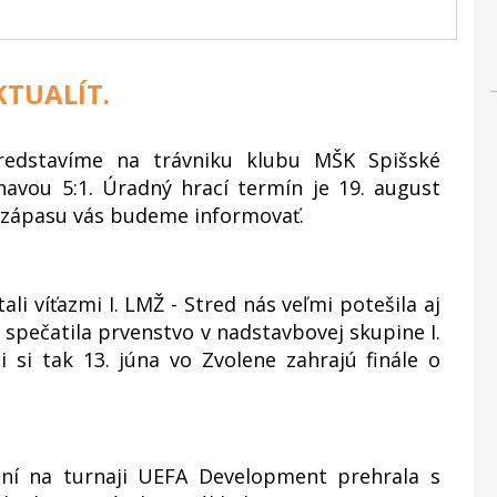
TUALÍT.
edstavíme na trávniku klubu MŠK Spišské
navou 5:1. Úradný hrací termín je 19. august
 zápasu vás budeme informovať.
li víťazmi I. LMŽ - Stred nás veľmi potešila aj
1 spečatila prvenstvo v nadstavbovej skupine I.
i si tak 13. júna vo Zvolene zahrajú finále o
í na turnaji UEFA Development prehrala s