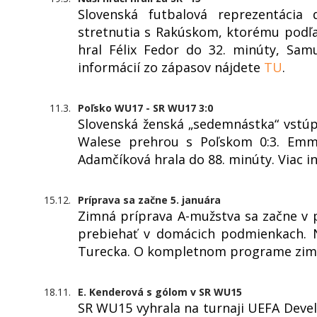
Slovenská futbalová reprezentácia
stretnutia s Rakúskom, ktorému podľa
hral Félix Fedor do 32. minúty, Sam
informácií zo zápasov nájdete
TU
.
11.3.
Poľsko WU17 - SR WU17 3:0
Slovenská ženská „sedemnástka“ vstúpi
Walese prehrou s Poľskom 0:3. Emma
Adamčíková hrala do 88. minúty. Viac i
15.12.
Príprava sa začne 5. januára
Zimná príprava A-mužstva sa začne v 
prebiehať v domácich podmienkach. 
Turecka. O kompletnom programe zimn
18.11.
E. Kenderová s gólom v SR WU15
SR WU15 vyhrala na turnaji UEFA Dev