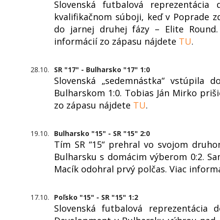
Slovenská futbalová reprezentácia
kvalifikačnom súboji, keď v Poprade z
do jarnej druhej fázy – Elite Round
informácií zo zápasu nájdete
TU
.
28.10.
SR "17" - Bulharsko "17" 1:0
Slovenská „sedemnástka“ vstúpila do
Bulharskom 1:0. Tobias Ján Mirko priši
zo zápasu nájdete
TU
.
19.10.
Bulharsko "15" - SR "15" 2:0
Tím SR “15“ prehral vo svojom druho
Bulharsku s domácim výberom 0:2. Sam
Macík odohral prvý polčas. Viac inform
17.10.
Poľsko "15" - SR "15" 1:2
Slovenská futbalová reprezentácia 