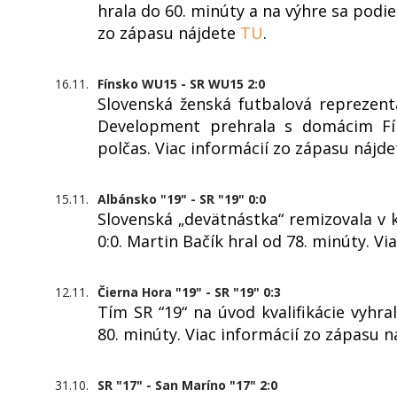
hrala do 60. minúty a na výhre sa podi
zo zápasu nájdete
TU
.
16.11.
Fínsko WU15 - SR WU15 2:0
Slovenská ženská futbalová reprezen
Development prehrala s domácim Fí
polčas. Viac informácií zo zápasu nájd
15.11.
Albánsko "19" - SR "19" 0:0
Slovenská „devätnástka“ remizovala v
0:0. Martin Bačík hral od 78. minúty. V
12.11.
Čierna Hora "19" - SR "19" 0:3
Tím SR “19“ na úvod kvalifikácie vyhra
80. minúty. Viac informácií zo zápasu 
31.10.
SR "17" - San Maríno "17" 2:0