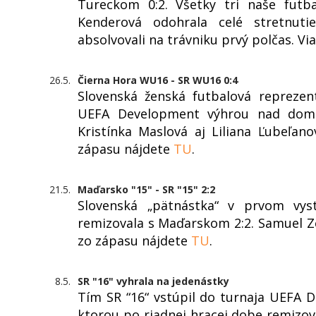
Tureckom 0:2. Všetky tri naše futba
Kenderová odohrala celé stretnutie
absolvovali na trávniku prvý polčas. Vi
26.5.
Čierna Hora WU16 - SR WU16 0:4
Slovenská ženská futbalová reprezen
UEFA Development výhrou nad domá
Kristínka Maslová aj Liliana Ľubeľano
zápasu nájdete
TU
.
21.5.
Maďarsko "15" - SR "15" 2:2
Slovenská „pätnástka“ v prvom vyst
remizovala s Maďarskom 2:2. Samuel Ze
zo zápasu nájdete
TU
.
8.5.
SR "16" vyhrala na jedenástky
Tím SR “16“ vstúpil do turnaja UEFA 
ktorou po riadnej hracej dobe remizova