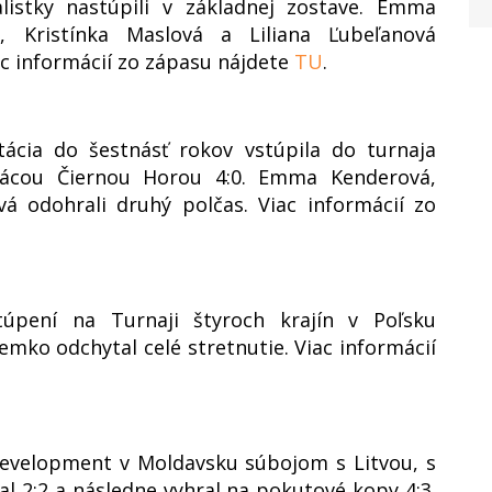
listky nastúpili v základnej zostave. Emma
, Kristínka Maslová a Liliana Ľubeľanová
ac informácií zo zápasu nájdete
TU
.
tácia do šestnásť rokov vstúpila do turnaja
cou Čiernou Horou 4:0. Emma Kenderová,
vá odohrali druhý polčas. Viac informácií zo
úpení na Turnaji štyroch krajín v Poľsku
mko odchytal celé stretnutie. Viac informácií
Development v Moldavsku súbojom s Litvou, s
l 2:2 a následne vyhral na pokutové kopy 4:3.