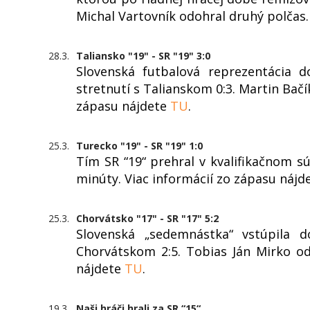
Michal Vartovník odohral druhý polčas.
28.3.
Taliansko "19" - SR "19" 3:0
Slovenská futbalová reprezentácia d
stretnutí s Talianskom 0:3. Martin Bačík
zápasu nájdete
TU
.
25.3.
Turecko "19" - SR "19" 1:0
Tím SR “19“ prehral v kvalifikačnom sú
minúty. Viac informácií zo zápasu nájd
25.3.
Chorvátsko "17" - SR "17" 5:2
Slovenská „sedemnástka“ vstúpila d
Chorvátskom 2:5. Tobias Ján Mirko od
nájdete
TU
.
19.3.
Naši hráči hrali za SR “15“