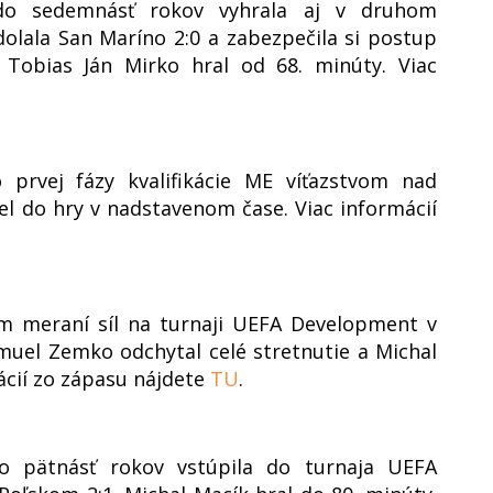
 do sedemnásť rokov vyhrala aj v druhom
dolala San Maríno 2:0 a zabezpečila si postup
. Tobias Ján Mirko hral od 68. minúty. Viac
 prvej fázy kvalifikácie ME víťazstvom nad
el do hry v nadstavenom čase. Viac informácií
m meraní síl na turnaji UEFA Development v
uel Zemko odchytal celé stretnutie a Michal
ácií zo zápasu nájdete
TU
.
do pätnásť rokov vstúpila do turnaja UEFA