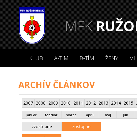
MFK
RUŽO
KLUB
A-TÍM
B-TÍM
ŽENY
ML
ARCHÍV ČLÁNKOV
2007
2008
2009
2010
2011
2012
2013
2014
2015
január
február
marec
apríl
máj
jún
vzostupne
zostupne