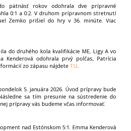
 do pätnásť rokov odohrala dve prípravné
hla 0:1 a 0:2. V druhom prípravnom stretnutí
uel Zemko prišiel do hry v 36. minúte. Viac
la do druhého kola kvalifikácie ME, Ligy A vo
 Kenderová odohrala prvý polčas, Patrícia
nformácií zo zápasu nájdete
TU
.
pondelok 5. januára 2026. Úvod prípravy bude
Následne sa tím presunie na sústredenie do
ej prípravy vás budeme včas informovať.
elopment nad Estónskom 5:1. Emma Kenderová