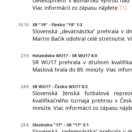
Development v Bulharsku výhrou nad P
Viac informácií zo zápasu nájdete
TU
.
10.10.
SR "19" - Fínsko "19" 1:3
Slovenská „devätnástka“ prehrala v d
Martin Bačík odohral celé stretnutie. 
27.9.
Holandsko WU17 - SR WU17 6:0
SR WU17 prehrala v druhom kvalifika
Maslová hrala do 89. minúty. Viac info
24.9.
SR WU17 - Česko WU17 0:2
Slovenská ženská futbalová repre
kvalifikačného turnaja prehrou s Česk
minúte. Viac informácií zo zápasu náj
23.9.
Slovinsko "17" - SR "17" 3:1
Slovenská „sedemnástka“ prehrala v d