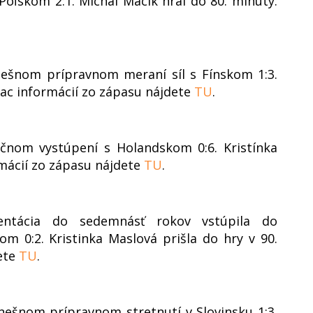
oľskom 2:1. Michal Macík hral do 80. minúty.
nešnom prípravnom meraní síl s Fínskom 1:3.
Viac informácií zo zápasu nájdete
TU
.
čnom vystúpení s Holandskom 0:6. Kristínka
rmácií zo zápasu nájdete
TU
.
zentácia do sedemnásť rokov vstúpila do
om 0:2. Kristinka Maslová prišla do hry v 90.
dete
TU
.
nešnom prípravnom stretnutí v Slovinsku 1:3.