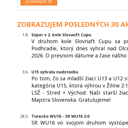
posledných 30
ZOBRAZUJEM POSLEDNÝCH 30 AK
1.8.
Súper v 2. kole Slovanft Cupu
V druhom kole Slovnaft Cupu sa pr
Podhradie, ktorý dnes vyhral nad Olc
2026. O presnom dátume a čase nášho
3.6.
U15 vyhrala nadstavbu
Po tom, čo sa mladší žiaci U13 a U12 sta
kategória U15, ktorá výhrou v Žiline 2:
LSŽ - Stred + Východ. Naši starší žiac
Majstra Slovenska. Gratulujeme!
28.5.
Turecko WU16 - SR WU16 2:0
SR WU16 vo svojom druhom vystúpen