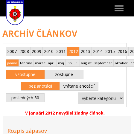
Toggle
navigat
ARCHÍV ČLÁNKOV
2007
2008
2009
2010
2011
2012
2013
2014
2015
2016
2
január
február
marec
apríl
máj
jún
júl
august
september
október
n
vzostupne
zostupne
bez anotácií
vrátane anotácií
posledných 30
V januári 2012 nevyšiel žiadny článok.
Rozpis zápasov