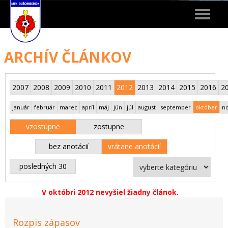
Toggle
navigat
ARCHÍV ČLÁNKOV
2007
2008
2009
2010
2011
2012
2013
2014
2015
2016
2
január
február
marec
apríl
máj
jún
júl
august
september
október
n
vzostupne
zostupne
bez anotácií
vrátane anotácií
posledných 30
V októbri 2012 nevyšiel žiadny článok.
Rozpis zápasov