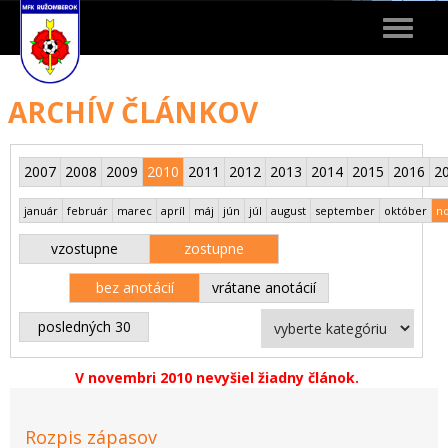
Toggle
navigat
ARCHÍV ČLÁNKOV
2007
2008
2009
2010
2011
2012
2013
2014
2015
2016
2
január
február
marec
apríl
máj
jún
júl
august
september
október
n
vzostupne
zostupne
bez anotácií
vrátane anotácií
posledných 30
V novembri 2010 nevyšiel žiadny článok.
Rozpis zápasov