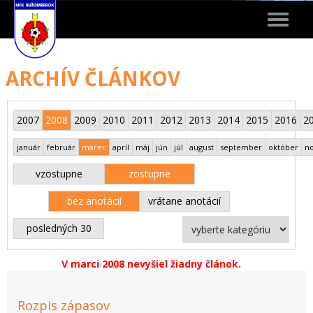
Toggle
navigat
ARCHÍV ČLÁNKOV
2007
2008
2009
2010
2011
2012
2013
2014
2015
2016
2
január
február
marec
apríl
máj
jún
júl
august
september
október
n
vzostupne
zostupne
bez anotácií
vrátane anotácií
posledných 30
V marci 2008 nevyšiel žiadny článok.
Rozpis zápasov