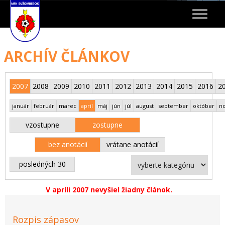
Toggle
navigat
ARCHÍV ČLÁNKOV
2007
2008
2009
2010
2011
2012
2013
2014
2015
2016
2
január
február
marec
apríl
máj
jún
júl
august
september
október
n
vzostupne
zostupne
bez anotácií
vrátane anotácií
posledných 30
V apríli 2007 nevyšiel žiadny článok.
Rozpis zápasov