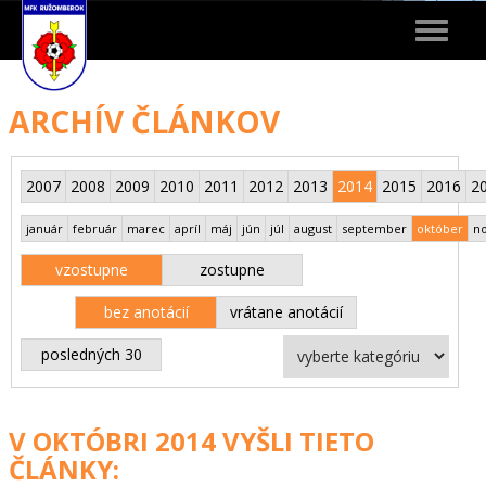
Toggle
navigat
ARCHÍV ČLÁNKOV
2007
2008
2009
2010
2011
2012
2013
2014
2015
2016
2
január
február
marec
apríl
máj
jún
júl
august
september
október
n
vzostupne
zostupne
bez anotácií
vrátane anotácií
posledných 30
V OKTÓBRI 2014 VYŠLI TIETO
ČLÁNKY: