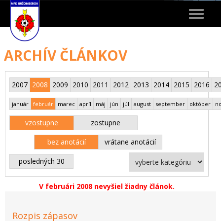
Toggle
navigat
ARCHÍV ČLÁNKOV
2007
2008
2009
2010
2011
2012
2013
2014
2015
2016
2
január
február
marec
apríl
máj
jún
júl
august
september
október
n
vzostupne
zostupne
bez anotácií
vrátane anotácií
posledných 30
V februári 2008 nevyšiel žiadny článok.
Rozpis zápasov