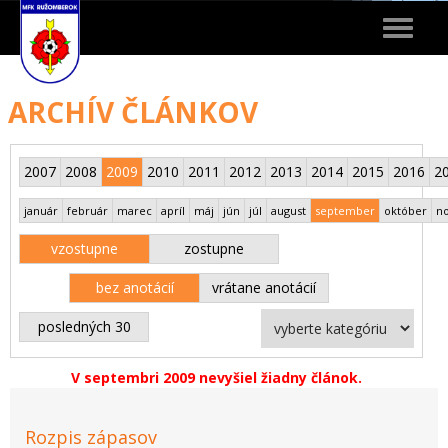
Toggle
navigat
ARCHÍV ČLÁNKOV
2007
2008
2009
2010
2011
2012
2013
2014
2015
2016
2
január
február
marec
apríl
máj
jún
júl
august
september
október
n
vzostupne
zostupne
bez anotácií
vrátane anotácií
posledných 30
V septembri 2009 nevyšiel žiadny článok.
Rozpis zápasov