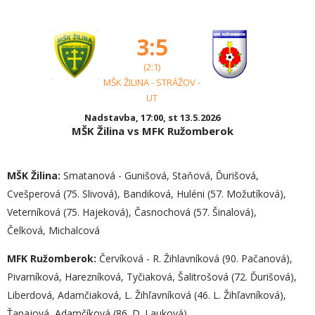
3:5
(2:1)
MŠK ŽILINA - STRÁŽOV -
UT
Nadstavba, 17:00, st 13.5.2026
MŠK Žilina vs MFK Ružomberok
MŠK Žilina:
Smatanová - Gunišová, Staňová, Ďurišová,
Cvešperová (75. Slivová), Bandiková, Huléni (57. Možutíková),
Veterníková (75. Hajeková), Časnochová (57. Šinalová),
Čelková, Michalcová
MFK Ružomberok:
Červíková - R. Žihlavníková (90. Pačanová),
Pivarníková, Harezníková, Tyčiaková, Šalitrošová (72. Ďurišová),
Liberdová, Adamčiaková, L. Žihľavníková (46. L. Žihľavníková),
Ťapajová, Adamčíková (86. D. Lauková)