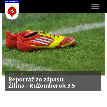
Toggle
navigat
13.5.2026
Reportáž zo zápasu:
Žilina - Ružomberok 3:5