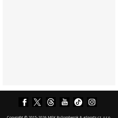
Copyright © 2015-2026 MFK Ružomberok & eSports.cz, s.r.o.