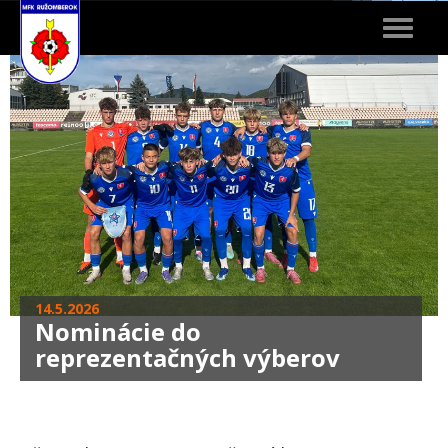
Toggle
navigat
14.5.2026
Nominácie do
reprezentačných výberov