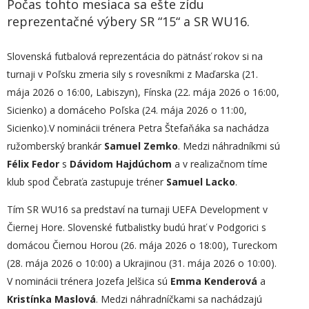
Počas tohto mesiaca sa ešte zídu
reprezentačné výbery SR “15“ a SR WU16.
Slovenská futbalová reprezentácia do pätnásť rokov si na
turnaji v Poľsku zmeria sily s rovesníkmi z Maďarska (21.
mája 2026 o 16:00, Labiszyn), Fínska (22. mája 2026 o 16:00,
Sicienko) a domáceho Poľska (24. mája 2026 o 11:00,
Sicienko).V nominácii trénera Petra Štefaňáka sa nachádza
ružomberský brankár
Samuel Zemko
. Medzi náhradníkmi sú
Félix Fedor
s
Dávidom Hajdúchom
a v realizačnom tíme
klub spod Čebraťa zastupuje tréner
Samuel Lacko
.
Tím SR WU16 sa predstaví na turnaji UEFA Development v
Čiernej Hore. Slovenské futbalistky budú hrať v Podgorici s
domácou Čiernou Horou (26. mája 2026 o 18:00), Tureckom
(28. mája 2026 o 10:00) a Ukrajinou (31. mája 2026 o 10:00).
V nominácii trénera Jozefa Jelšica sú
Emma Kenderová
a
Kristínka Maslová
. Medzi náhradníčkami sa nachádzajú