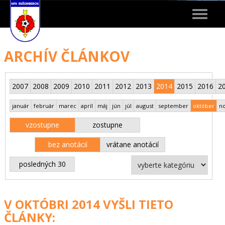
Toggle
navigat
ARCHÍV ČLÁNKOV
2007
2008
2009
2010
2011
2012
2013
2014
2015
2016
2
január
február
marec
apríl
máj
jún
júl
august
september
október
n
vzostupne
zostupne
bez anotácií
vrátane anotácií
posledných 30
V OKTÓBRI 2014 VYŠLI TIETO
ČLÁNKY: