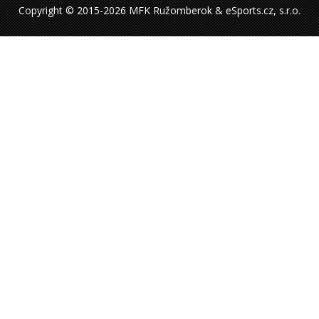
Copyright © 2015-2026 MFK Ružomberok & eSports.cz, s.r.o.