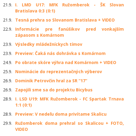
21.9.
I. LMD U17: MFK Ružomberok - ŠK Slovan
Bratislava 0:3 (0:1)
21.9.
Tesná prehra so Slovanom Bratislava + VIDEO
22.9.
Informácie pre fanúšikov pred vonkajším
zápasom s Komárnom
23.9.
Výsledky mládežníckych tímov
23.9.
Preview: Čaká nás dohrávka s Komárnom
24.9.
Po obrate skóre výhra nad Komárnom + VIDEO
25.9.
Nominácie do reprezentačných výberov
26.9.
Dominik Petrovčin hral za SR “17“
26.9.
Zapojili sme sa do projektu Bicybus
28.9.
I. LSD U19: MFK Ružomberok - FC Spartak Trnava
1:1 (0:1)
28.9.
Preview: V nedeľu doma privítame Skalicu
29.9.
Ružomberok doma prehral so Skalicou + FOTO,
VIDEO