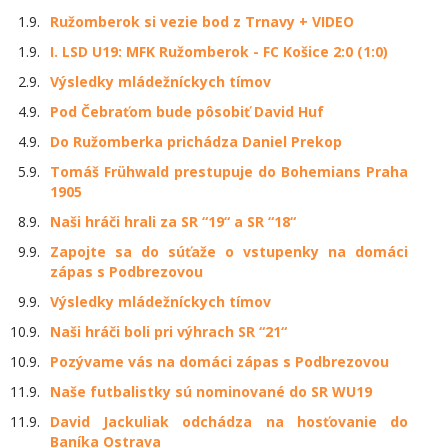
1.9.
Ružomberok si vezie bod z Trnavy + VIDEO
1.9.
I. LSD U19: MFK Ružomberok - FC Košice 2:0 (1:0)
2.9.
Výsledky mládežníckych tímov
4.9.
Pod Čebraťom bude pôsobiť David Huf
4.9.
Do Ružomberka prichádza Daniel Prekop
5.9.
Tomáš Frühwald prestupuje do Bohemians Praha
1905
8.9.
Naši hráči hrali za SR “19“ a SR “18“
9.9.
Zapojte sa do súťaže o vstupenky na domáci
zápas s Podbrezovou
9.9.
Výsledky mládežníckych tímov
10.9.
Naši hráči boli pri výhrach SR “21“
10.9.
Pozývame vás na domáci zápas s Podbrezovou
11.9.
Naše futbalistky sú nominované do SR WU19
11.9.
David Jackuliak odchádza na hosťovanie do
Baníka Ostrava