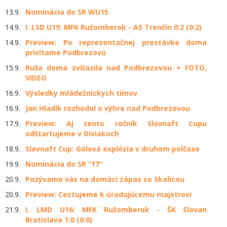
13.9.
Nominácia do SR WU15
14.9.
I. LSD U19: MFK Ružomberok - AS Trenčín 0:2 (0:2)
14.9.
Preview: Po reprezentačnej prestávke doma
privítame Podbrezovú
15.9.
Ruža doma zvíťazila nad Podbrezovou + FOTO,
VIDEO
16.9.
Výsledky mládežníckych tímov
16.9.
Jan Hladík rozhodol o výhre nad Podbrezovou
17.9.
Preview: Aj tento ročník Slovnaft Cupu
odštartujeme v Diviakoch
18.9.
Slovnaft Cup: Gólová explózia v druhom polčase
19.9.
Nominácia do SR “17“
20.9.
Pozývame vás na domáci zápas so Skalicou
20.9.
Preview: Cestujeme k úradujúcemu majstrovi
21.9.
I. LMD U16: MFK Ružomberok - ŠK Slovan
Bratislava 1:0 (0:0)