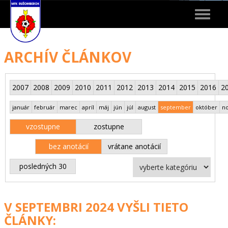
Toggle
navigat
ARCHÍV ČLÁNKOV
2007
2008
2009
2010
2011
2012
2013
2014
2015
2016
2
január
február
marec
apríl
máj
jún
júl
august
september
október
n
vzostupne
zostupne
bez anotácií
vrátane anotácií
posledných 30
V SEPTEMBRI 2024 VYŠLI TIETO
ČLÁNKY: