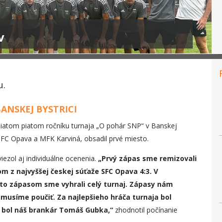
v
u.
ANSKEJ BYSTRICI
esiatom piatom ročníku turnaja „O pohár SNP“ v Banskej
 SFC Opava a MFK Karviná, obsadil prvé miesto.
ezol aj individuálne ocenenia.
„Prvý zápas sme remizovali
m z najvyššej českej súťaže SFC Opava 4:3. V
to zápasom sme vyhrali celý turnaj. Zápasy nám
sa musíme poučiť. Za najlepšieho hráča turnaja bol
a bol náš brankár Tomáš Gubka,“
zhodnotil počínanie