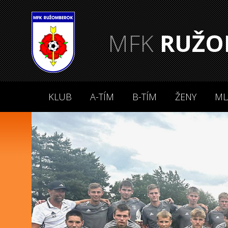
MFK
RUŽO
KLUB
A-TÍM
B-TÍM
ŽENY
ML