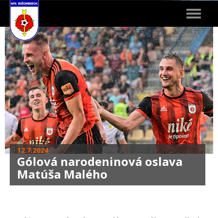
Toggle
navigat
12.7.2024
Gólová narodeninová oslava
Matúša Malého