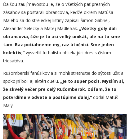
Ďalšou zaujímavosťou je, že o všetkých päť presných
zásahov sa postarali obrancovia, keďže okrem Matúša
Malého sa do streleckej listiny zapísali Šimon Gabriel,
Alexander Selecký a Matej Madleňák.
„Všetky góly dali
obrancovia, čiže je to asi veľký unikát, ale na to sme
tam. Raz potiahneme my, raz útočníci. Sme jeden
kolektív,“
vysvetlil futbalista obliekajúci dres s číslom
tridsaťdva.
Ružomberskí fanúšikovia si mohli stretnutie do sýtosti užiť a
spokojní boli aj aktéri duelu.
„
Je to super pocit. Myslím si,
že skvelý večer pre celý Ružomberok. Dúfam, že to
potvrdíme v odvete a postúpime ďalej,“
dodal Matúš
Malý.