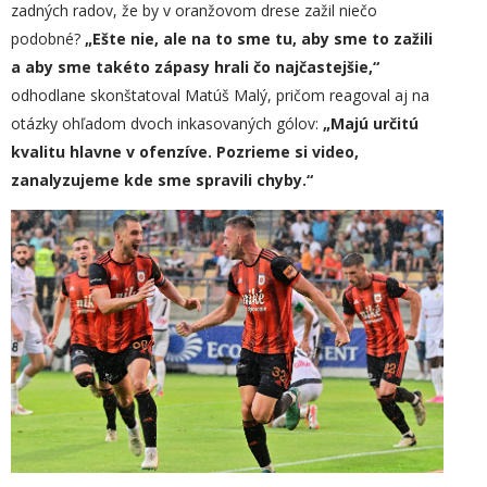
zadných radov, že by v oranžovom drese zažil niečo
podobné?
„
Ešte nie, ale na to sme tu, aby sme to zažili
a aby sme takéto zápasy hrali čo najčastejšie,“
odhodlane skonštatoval Matúš Malý, pričom reagoval aj na
otázky ohľadom dvoch inkasovaných gólov:
„Majú určitú
kvalitu hlavne v ofenzíve. Pozrieme si video,
zanalyzujeme kde sme spravili chyb
y
.“