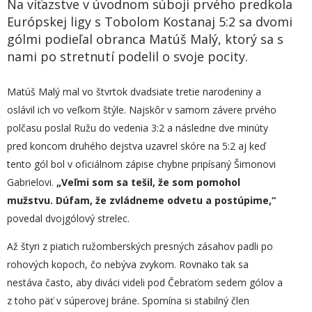
Na víťazstve v úvodnom súboji prvého predkola
Európskej ligy s Tobolom Kostanaj 5:2 sa dvomi
gólmi podieľal obranca Matúš Malý, ktorý sa s
nami po stretnutí podelil o svoje pocity.
Matúš Malý mal vo štvrtok dvadsiate tretie narodeniny a
oslávil ich vo veľkom štýle. Najskôr v samom závere prvého
polčasu poslal Ružu do vedenia 3:2 a následne dve minúty
pred koncom druhého dejstva uzavrel skóre na 5:2 aj keď
tento gól bol v oficiálnom zápise chybne pripísaný Šimonovi
Gabrielovi.
„
Veľmi som sa tešil, že som pomohol
mužstvu. Dúfam, že zvládneme odvetu a postúpime,“
povedal dvojgólový strelec.
Až štyri z piatich ružomberských presných zásahov padli po
rohových kopoch, čo nebýva zvykom. Rovnako tak sa
nestáva často, aby diváci videli pod Čebraťom sedem gólov a
z toho päť v súperovej bráne. Spomína si stabilný člen