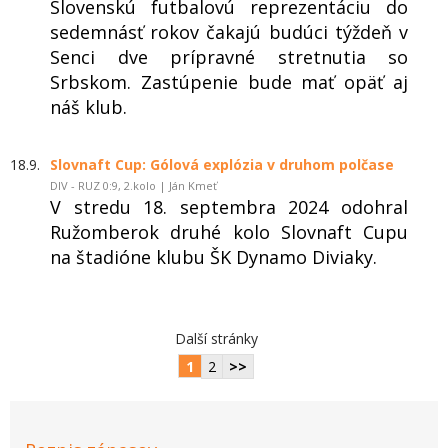
Slovenskú futbalovú reprezentáciu do
sedemnásť rokov čakajú budúci týždeň v
Senci dve prípravné stretnutia so
Srbskom. Zastúpenie bude mať opäť aj
náš klub.
18.9.
Slovnaft Cup: Gólová explózia v druhom polčase
DIV - RUZ 0:9, 2.kolo | Ján Kmeť
V stredu 18. septembra 2024 odohral
Ružomberok druhé kolo Slovnaft Cupu
na štadióne klubu ŠK Dynamo Diviaky.
Další stránky
1
2
>>