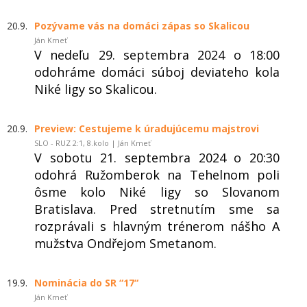
20.9.
Pozývame vás na domáci zápas so Skalicou
Ján Kmeť
V nedeľu 29. septembra 2024 o 18:00
odohráme domáci súboj deviateho kola
Niké ligy so Skalicou.
20.9.
Preview: Cestujeme k úradujúcemu majstrovi
SLO - RUZ 2:1, 8.kolo | Ján Kmeť
V sobotu 21. septembra 2024 o 20:30
odohrá Ružomberok na Tehelnom poli
ôsme kolo Niké ligy so Slovanom
Bratislava. Pred stretnutím sme sa
rozprávali s hlavným trénerom nášho A
mužstva Ondřejom Smetanom.
19.9.
Nominácia do SR “17“
Ján Kmeť