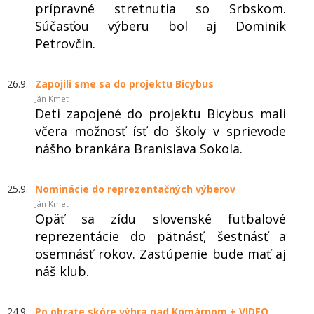
prípravné stretnutia so Srbskom.
Súčasťou výberu bol aj Dominik
Petrovčin.
26.9.
Zapojili sme sa do projektu Bicybus
Ján Kmeť
Deti zapojené do projektu Bicybus mali
včera možnosť ísť do školy v sprievode
nášho brankára Branislava Sokola.
25.9.
Nominácie do reprezentačných výberov
Ján Kmeť
Opäť sa zídu slovenské futbalové
reprezentácie do pätnásť, šestnásť a
osemnásť rokov. Zastúpenie bude mať aj
náš klub.
24.9.
Po obrate skóre výhra nad Komárnom + VIDEO