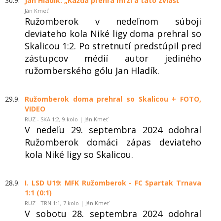
30.9.
Jan Hladík: „Každá prehra mrzí a táto zvlášť“
Ján Kmeť
Ružomberok v nedeľnom súboji
deviateho kola Niké ligy doma prehral so
Skalicou 1:2. Po stretnutí predstúpil pred
zástupcov médií autor jediného
ružomberského gólu Jan Hladík.
29.9.
Ružomberok doma prehral so Skalicou + FOTO,
VIDEO
RUZ - SKA 1:2, 9.kolo | Ján Kmeť
V nedeľu 29. septembra 2024 odohral
Ružomberok domáci zápas deviateho
kola Niké ligy so Skalicou.
28.9.
I. LSD U19: MFK Ružomberok - FC Spartak Trnava
1:1 (0:1)
RUZ - TRN 1:1, 7.kolo | Ján Kmeť
V sobotu 28. septembra 2024 odohral