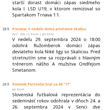
starší dorast domáci zápas siedmeho
kola I. LSD U19, v ktorom remizoval so
Spartakom Trnava 1:1.
28.9.
Preview: V nedeľu doma privítame Skalicu
RUZ - SKA 1:2, 9.kolo | Ján Kmeť
V nedeľu 29. septembra 2024 o 18:00
odohrá Ružomberok domáci zápas
deviateho kola Niké ligy so Skalicou. Pred
stretnutím sme sa rozprávali s hlavným
trénerom nášho A mužstva Ondřejom
Smetanom.
26.9.
Dominik Petrovčin hral za SR “17“
Ján Kmeť
Slovenská futbalová reprezentácia do
sedemnásť rokov odohrala v dňoch 24. a
26. septembra 2024 v Senci dve