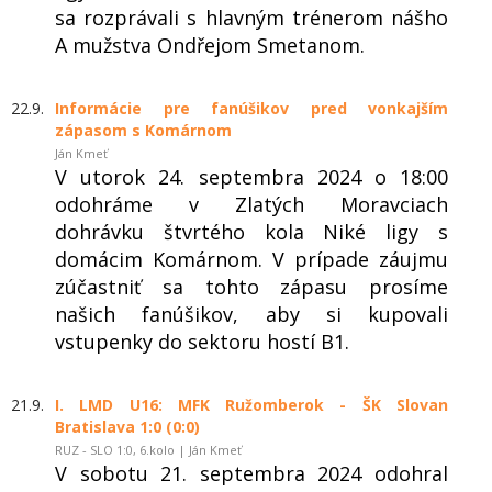
sa rozprávali s hlavným trénerom nášho
A mužstva Ondřejom Smetanom.
22.9.
Informácie pre fanúšikov pred vonkajším
zápasom s Komárnom
Ján Kmeť
V utorok 24. septembra 2024 o 18:00
odohráme v Zlatých Moravciach
dohrávku štvrtého kola Niké ligy s
domácim Komárnom. V prípade záujmu
zúčastniť sa tohto zápasu prosíme
našich fanúšikov, aby si kupovali
vstupenky do sektoru hostí B1.
21.9.
I. LMD U16: MFK Ružomberok - ŠK Slovan
Bratislava 1:0 (0:0)
RUZ - SLO 1:0, 6.kolo | Ján Kmeť
V sobotu 21. septembra 2024 odohral