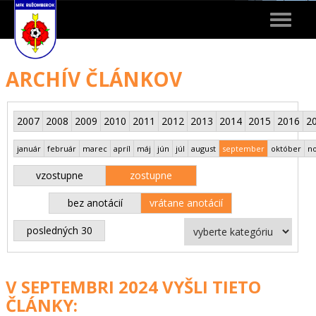
Toggle
navigat
ARCHÍV ČLÁNKOV
2007
2008
2009
2010
2011
2012
2013
2014
2015
2016
2
január
február
marec
apríl
máj
jún
júl
august
september
október
n
vzostupne
zostupne
bez anotácií
vrátane anotácií
posledných 30
V SEPTEMBRI 2024 VYŠLI TIETO
ČLÁNKY: