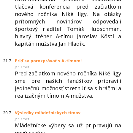
tlačová konferencia pred začiatkom
nového ročníka Niké ligy. Na otázky
prítomných novinárov odpovedali
športový riaditeľ Tomáš Hübschman,
hlavný tréner A-tímu Jaroslav Köstl a
kapitán mužstva Jan Hladík.
21.7.
Príď sa porozprávať s A-tímom!
Ján Kmeť
Pred začiatkom nového ročníka Niké ligy
sme pre našich fanúšikov pripravili
jedinečnú možnosť stretnúť sa s hráčmi a
realizačným tímom A-mužstva.
20.7.
Výsledky mládežníckych tímov
Ján Kmeť
Mládežnícke výbery sa už pripravujú na
novú sezónu.