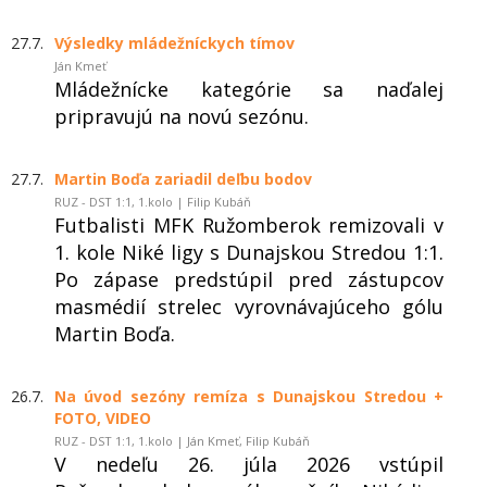
27.7.
Výsledky mládežníckych tímov
Ján Kmeť
Mládežnícke kategórie sa naďalej
pripravujú na novú sezónu.
27.7.
Martin Boďa zariadil deľbu bodov
RUZ - DST 1:1, 1.kolo | Filip Kubáň
Futbalisti MFK Ružomberok remizovali v
1. kole Niké ligy s Dunajskou Stredou 1:1.
Po zápase predstúpil pred zástupcov
masmédií strelec vyrovnávajúceho gólu
Martin Boďa.
26.7.
Na úvod sezóny remíza s Dunajskou Stredou +
FOTO, VIDEO
RUZ - DST 1:1, 1.kolo | Ján Kmeť, Filip Kubáň
V nedeľu 26. júla 2026 vstúpil