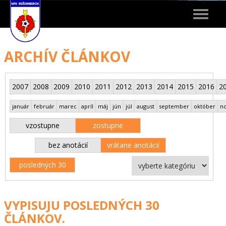
Toggle
navigat
ARCHÍV ČLÁNKOV
2007
2008
2009
2010
2011
2012
2013
2014
2015
2016
2
január
február
marec
apríl
máj
jún
júl
august
september
október
n
vzostupne
zostupne
bez anotácií
vrátane anotácií
posledných 30
VYPISUJU POSLEDNÝCH 30
ČLÁNKOV.