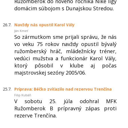
Ružomberok do nového ročníka Niké ligy
domácim súbojom s Dunajskou Stredou.
26.7.
Navždy nás opustil Karol Vály
Ján Kmeť
So zármutkom sme prijali správu, že nás
vo veku 75 rokov navždy opustil bývalý
ružomberský hráč, mládežnícky tréner,
vedúci mužstva a funkcionár Karol Vály,
ktorý pôsobil v klube aj počas
majstrovskej sezóny 2005/06.
25.7.
Príprava: Béčko zvíťazilo nad rezervou Trenčína
Filip Kubáň
V sobotu 25. júla odohral MFK
Ružomberok B prípravný zápas proti
rezerve Trenčína.