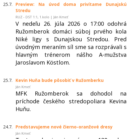
25.7.
Preview: Na úvod doma privítame Dunajskú
Stredu
RUZ - DST 1:1, 1.kolo | Ján Kmeť
V nedeľu 26. júla 2026 o 17:00 odohrá
Ružomberok domáci súboj prvého kola
Niké ligy s Dunajskou Stredou. Pred
úvodným meraním síl sme sa rozprávali s
hlavným trénerom nášho A-mužstva
Jaroslavom Köstlom.
25.7.
Kevin Huňa bude pôsobiť v Ružomberku
Ján Kmeť
MFK Ružomberok sa dohodol na
príchode českého stredopoliara Kevina
Huňu.
24.7.
Predstavujeme nové čierno-oranžové dresy
Ján Kmeť