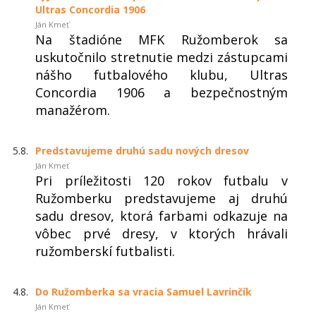
Ultras Concordia 1906
Ján Kmeť
Na štadióne MFK Ružomberok sa
uskutočnilo stretnutie medzi zástupcami
nášho futbalového klubu, Ultras
Concordia 1906 a bezpečnostným
manažérom.
5.8.
Predstavujeme druhú sadu nových dresov
Ján Kmeť
Pri príležitosti 120 rokov futbalu v
Ružomberku predstavujeme aj druhú
sadu dresov, ktorá farbami odkazuje na
vôbec prvé dresy, v ktorých hrávali
ružomberskí futbalisti.
4.8.
Do Ružomberka sa vracia Samuel Lavrinčík
Ján Kmeť