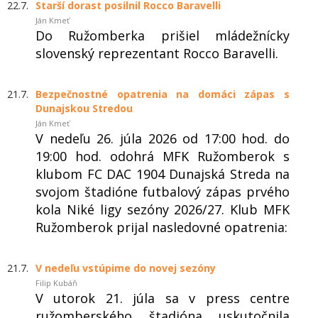
22.7.
Starší dorast posilnil Rocco Baravelli
Ján Kmeť
Do Ružomberka prišiel mládežnícky
slovenský reprezentant Rocco Baravelli.
21.7.
Bezpečnostné opatrenia na domáci zápas s
Dunajskou Stredou
Ján Kmeť
V nedeľu 26. júla 2026 od 17:00 hod. do
19:00 hod. odohrá MFK Ružomberok s
klubom FC DAC 1904 Dunajská Streda na
svojom štadióne futbalový zápas prvého
kola Niké ligy sezóny 2026/27. Klub MFK
Ružomberok prijal nasledovné opatrenia:
21.7.
V nedeľu vstúpime do novej sezóny
Filip Kubáň
V utorok 21. júla sa v press centre
ružomberského štadióna uskutočnila