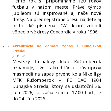
Tento rok si pripomíname 120 rokov
futbalu v našom meste. Práve týmto
jubileom sú inšpirované aj naše nové
dresy. Na prednej strane dresu nájdete aj
historické písmená „CA“, ktoré zdobili
vôbec prvé dresy Concordie v roku 1906.
23.7.
Akreditácia na domáci zápas s Dunajskou
Stredou
Ján Kmeť
Mestský futbalový klub Ružomberok
oznamuje, že akreditácia zástupcov
masmédií na zápas prvého kola Niké ligy
MFK Ružomberok – FC DAC 1904
Dunajská Streda, ktorý sa uskutoční 26.
júla 2026, so začiatkom o 17:00 hod., je
do 24. júla 2026.