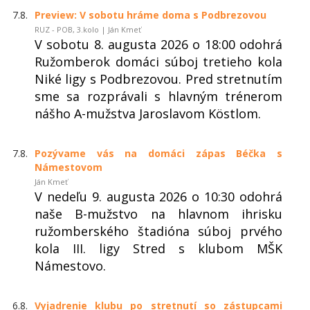
7.8.
Preview: V sobotu hráme doma s Podbrezovou
RUZ - POB, 3.kolo | Ján Kmeť
V sobotu 8. augusta 2026 o 18:00 odohrá
Ružomberok domáci súboj tretieho kola
Niké ligy s Podbrezovou. Pred stretnutím
sme sa rozprávali s hlavným trénerom
nášho A-mužstva Jaroslavom Köstlom.
7.8.
Pozývame vás na domáci zápas Béčka s
Námestovom
Ján Kmeť
V nedeľu 9. augusta 2026 o 10:30 odohrá
naše B-mužstvo na hlavnom ihrisku
ružomberského štadióna súboj prvého
kola III. ligy Stred s klubom MŠK
Námestovo.
6.8.
Vyjadrenie klubu po stretnutí so zástupcami