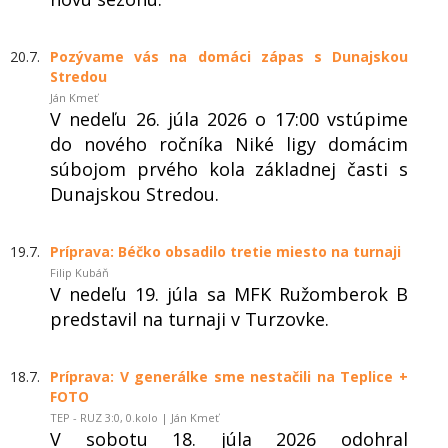
20.7.
Pozývame vás na domáci zápas s Dunajskou
Stredou
Ján Kmeť
V nedeľu 26. júla 2026 o 17:00 vstúpime
do nového ročníka Niké ligy domácim
súbojom prvého kola základnej časti s
Dunajskou Stredou.
19.7.
Príprava: Béčko obsadilo tretie miesto na turnaji
Filip Kubáň
V nedeľu 19. júla sa MFK Ružomberok B
predstavil na turnaji v Turzovke.
18.7.
Príprava: V generálke sme nestačili na Teplice +
FOTO
TEP - RUZ 3:0, 0.kolo | Ján Kmeť
V sobotu 18. júla 2026 odohral