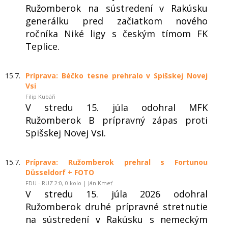
Ružomberok na sústredení v Rakúsku
generálku pred začiatkom nového
ročníka Niké ligy s českým tímom FK
Teplice.
15.7.
Príprava: Béčko tesne prehralo v Spišskej Novej
Vsi
Filip Kubáň
V stredu 15. júla odohral MFK
Ružomberok B prípravný zápas proti
Spišskej Novej Vsi.
15.7.
Príprava: Ružomberok prehral s Fortunou
Düsseldorf + FOTO
FDU - RUZ 2:0, 0.kolo | Ján Kmeť
V stredu 15. júla 2026 odohral
Ružomberok druhé prípravné stretnutie
na sústredení v Rakúsku s nemeckým