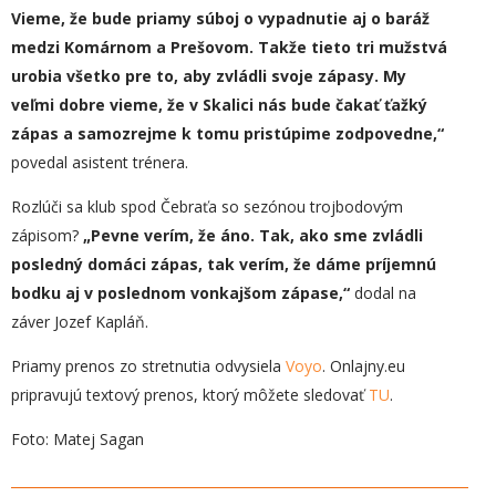
Vieme, že bude priamy súboj o vypadnutie aj o baráž
medzi Komárnom a Prešovom. Takže tieto tri mužstvá
urobia všetko pre to, aby zvládli svoje zápasy. My
veľmi dobre vieme, že v Skalici nás bude čakať ťažký
zápas a samozrejme k tomu pristúpime zodpovedne,“
povedal asistent trénera.
Rozlúči sa klub spod Čebraťa so sezónou trojbodovým
zápisom?
„
Pevne verím, že áno. Tak, ako sme zvládli
posledný domáci zápas, tak verím, že dáme príjemnú
bodku a
j
v poslednom vonkajšom zápase,“
dodal na
záver Jozef Kapláň.
Priamy prenos zo stretnutia odvysiela
Voyo
. Onlajny.eu
pripravujú textový prenos, ktorý môžete sledovať
TU
.
Foto: Matej Sagan