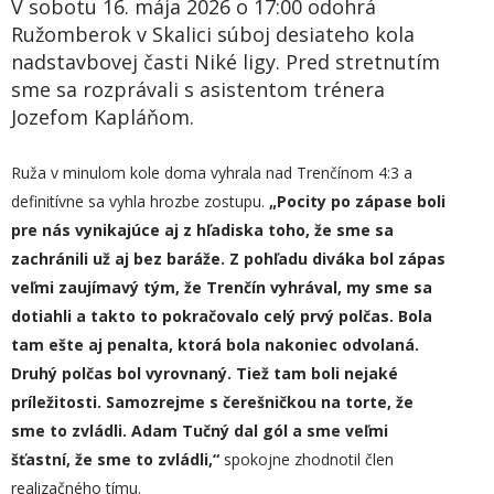
V sobotu 16. mája 2026 o 17:00 odohrá
Ružomberok v Skalici súboj desiateho kola
nadstavbovej časti Niké ligy. Pred stretnutím
sme sa rozprávali s asistentom trénera
Jozefom Kapláňom.
Ruža v minulom kole doma vyhrala nad Trenčínom 4:3 a
definitívne sa vyhla hrozbe zostupu.
„
Pocity po zápase boli
pre nás vynikajúce aj z hľadiska toho, že sme sa
zachránili už aj bez baráže. Z pohľadu diváka bol zápas
veľmi zaujímavý t
ý
m, že Trenčín vyhrával, my sme sa
dotiahli
a
takto to pokračovalo celý prvý polčas. Bola
tam ešte aj penalta, ktorá bola nakoniec odvolaná.
Druhý polčas bol vyrovnaný. Tiež tam boli nejaké
príležitosti. Samozrejme s čerešničkou na torte, že
sme to zvládli. Adam Tučný dal gól a sme veľmi
šťastní, že sme to zvládli,“
spokojne zhodnotil člen
realizačného tímu.