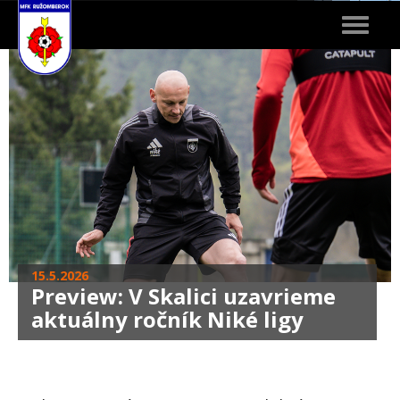
Toggle
navigat
15.5.2026
Preview: V Skalici uzavrieme
aktuálny ročník Niké ligy