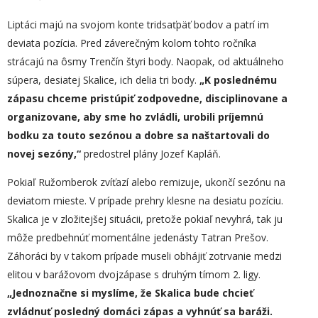
Liptáci majú na svojom konte tridsaťpäť bodov a patrí im
deviata pozícia. Pred záverečným kolom tohto ročníka
strácajú na ôsmy Trenčín štyri body. Naopak, od aktuálneho
súpera, desiatej Skalice, ich delia tri body.
„
K poslednému
zápasu chceme pristúpiť zodpovedne, disciplinovane a
organizovane, aby sme ho zvládli, urobili príjemnú
bodku za touto sezónou a dobre sa naštartovali do
novej sezóny,“
predostrel plány Jozef Kapláň.
Pokiaľ Ružomberok zvíťazí alebo remizuje, ukončí sezónu na
deviatom mieste. V prípade prehry klesne na desiatu pozíciu.
Skalica je v zložitejšej situácii, pretože pokiaľ nevyhrá, tak ju
môže predbehnúť momentálne jedenásty Tatran Prešov.
Záhoráci by v takom prípade museli obhájiť zotrvanie medzi
elitou v barážovom dvojzápase s druhým tímom 2. ligy.
„
Jednoznačne si myslíme, že Skalica bude chcieť
zvládnuť posledný domáci zápas a vyhnúť sa baráži.