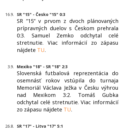
16.9.
SR "15" - Česko "15" 0:3
SR “15“ v prvom z dvoch plánovaných
prípravných duelov s Českom prehrala
0:3. Samuel Zemko odchytal celé
stretnutie. Viac informácií zo zápasu
nájdete
TU
.
3.9.
Mexiko "18" - SR "18" 2:3
Slovenská futbalová reprezentácia do
osemnásť rokov vstúpila do turnaja
Memoriál Václava Ježka v Česku výhrou
nad Mexikom 3:2. Tomáš Gubka
odchytal celé stretnutie. Viac informácií
zo zápasu nájdete
TU
.
26.8.
SR "17" - Litva "17" 5:1