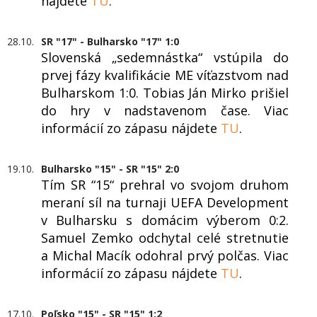
nájdete
TU
.
28.10.
SR "17" - Bulharsko "17" 1:0
Slovenská „sedemnástka“ vstúpila do
prvej fázy kvalifikácie ME víťazstvom nad
Bulharskom 1:0. Tobias Ján Mirko prišiel
do hry v nadstavenom čase. Viac
informácií zo zápasu nájdete
TU
.
19.10.
Bulharsko "15" - SR "15" 2:0
Tím SR “15“ prehral vo svojom druhom
meraní síl na turnaji UEFA Development
v Bulharsku s domácim výberom 0:2.
Samuel Zemko odchytal celé stretnutie
a Michal Macík odohral prvý polčas. Viac
informácií zo zápasu nájdete
TU
.
17.10.
Poľsko "15" - SR "15" 1:2