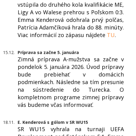
vstúpila do druhého kola kvalifikácie ME,
Ligy A vo Walese prehrou s Poľskom 0:3.
Emma Kenderová odohrala prvý polčas,
Patrícia Adamčíková hrala do 88. minúty.
Viac informácií zo zápasu nájdete
TU
.
15.12.
Príprava sa začne 5. januára
Zimná príprava A-mužstva sa začne v
pondelok 5. januára 2026. Úvod prípravy
bude prebiehať v domácich
podmienkach. Následne sa tím presunie
na sústredenie do Turecka. O
kompletnom programe zimnej prípravy
vás budeme včas informovať.
18.11.
E. Kenderová s gólom v SR WU15
SR WU15 vyhrala na turnaji UEFA