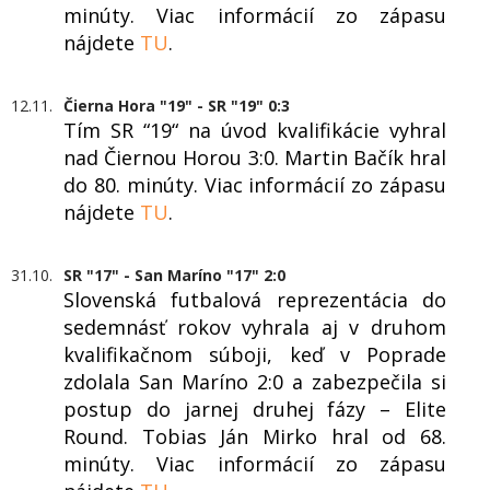
minúty. Viac informácií zo zápasu
nájdete
TU
.
12.11.
Čierna Hora "19" - SR "19" 0:3
Tím SR “19“ na úvod kvalifikácie vyhral
nad Čiernou Horou 3:0. Martin Bačík hral
do 80. minúty. Viac informácií zo zápasu
nájdete
TU
.
31.10.
SR "17" - San Maríno "17" 2:0
Slovenská futbalová reprezentácia do
sedemnásť rokov vyhrala aj v druhom
kvalifikačnom súboji, keď v Poprade
zdolala San Maríno 2:0 a zabezpečila si
postup do jarnej druhej fázy – Elite
Round. Tobias Ján Mirko hral od 68.
minúty. Viac informácií zo zápasu