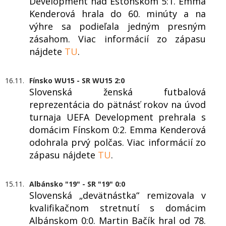
Development nad Estónskom 5:1. Emma
Kenderová hrala do 60. minúty a na
výhre sa podieľala jedným presným
zásahom. Viac informácií zo zápasu
nájdete
TU
.
16.11.
Fínsko WU15 - SR WU15 2:0
Slovenská ženská futbalová
reprezentácia do pätnásť rokov na úvod
turnaja UEFA Development prehrala s
domácim Fínskom 0:2. Emma Kenderová
odohrala prvý polčas. Viac informácií zo
zápasu nájdete
TU
.
15.11.
Albánsko "19" - SR "19" 0:0
Slovenská „devätnástka“ remizovala v
kvalifikačnom stretnutí s domácim
Albánskom 0:0. Martin Bačík hral od 78.