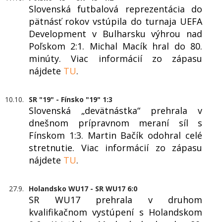
Slovenská futbalová reprezentácia do
pätnásť rokov vstúpila do turnaja UEFA
Development v Bulharsku výhrou nad
Poľskom 2:1. Michal Macík hral do 80.
minúty. Viac informácií zo zápasu
nájdete
TU
.
10.10.
SR "19" - Fínsko "19" 1:3
Slovenská „devätnástka“ prehrala v
dnešnom prípravnom meraní síl s
Fínskom 1:3. Martin Bačík odohral celé
stretnutie. Viac informácií zo zápasu
nájdete
TU
.
27.9.
Holandsko WU17 - SR WU17 6:0
SR WU17 prehrala v druhom
kvalifikačnom vystúpení s Holandskom