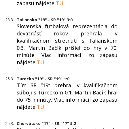
zápasu nájdete
TU
.
28.3.
Taliansko "19" - SR "19" 3:0
Slovenská futbalová reprezentácia do
devätnásť rokov prehrala v
kvalifikačnom stretnutí s Talianskom
0:3. Martin Bačík prišiel do hry v 70.
minúte. Viac informácií zo zápasu
nájdete
TU
.
25.3.
Turecko "19" - SR "19" 1:0
Tím SR “19“ prehral v kvalifikačnom
súboji s Tureckom 0:1. Martin Bačík hral
do 75. minúty. Viac informácií zo zápasu
nájdete
TU
.
25.3.
Chorvátsko "17" - SR "17" 5:2