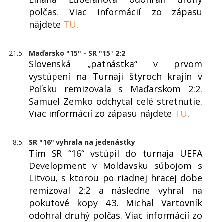
polčas. Viac informácií zo zápasu
nájdete
TU
.
21.5.
Maďarsko "15" - SR "15" 2:2
Slovenská „pätnástka“ v prvom
vystúpení na Turnaji štyroch krajín v
Poľsku remizovala s Maďarskom 2:2.
Samuel Zemko odchytal celé stretnutie.
Viac informácií zo zápasu nájdete
TU
.
8.5.
SR "16" vyhrala na jedenástky
Tím SR “16“ vstúpil do turnaja UEFA
Development v Moldavsku súbojom s
Litvou, s ktorou po riadnej hracej dobe
remizoval 2:2 a následne vyhral na
pokutové kopy 4:3. Michal Vartovník
odohral druhý polčas. Viac informácií zo