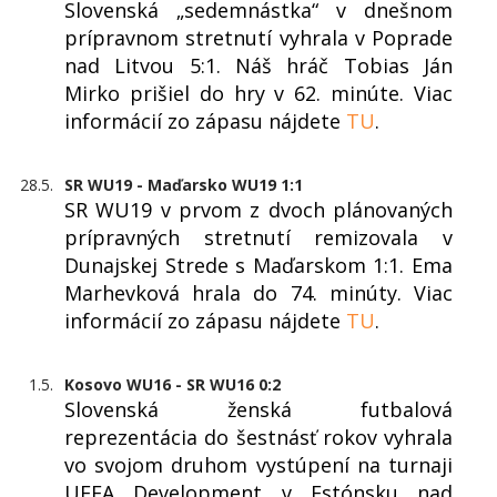
Slovenská „sedemnástka“ v dnešnom
prípravnom stretnutí vyhrala v Poprade
nad Litvou 5:1. Náš hráč Tobias Ján
Mirko prišiel do hry v 62. minúte. Viac
informácií zo zápasu nájdete
TU
.
28.5.
SR WU19 - Maďarsko WU19 1:1
SR WU19 v prvom z dvoch plánovaných
prípravných stretnutí remizovala v
Dunajskej Strede s Maďarskom 1:1. Ema
Marhevková hrala do 74. minúty. Viac
informácií zo zápasu nájdete
TU
.
1.5.
Kosovo WU16 - SR WU16 0:2
Slovenská ženská futbalová
reprezentácia do šestnásť rokov vyhrala
vo svojom druhom vystúpení na turnaji
UEFA Development v Estónsku nad