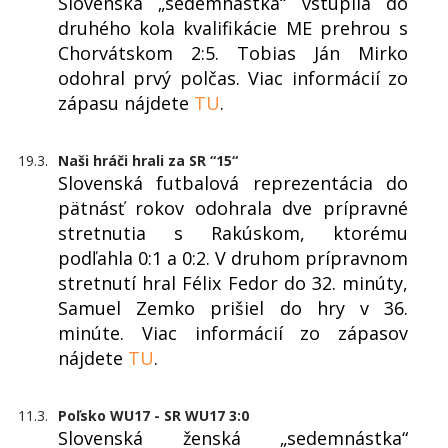
Slovenská „sedemnástka“ vstúpila do
druhého kola kvalifikácie ME prehrou s
Chorvátskom 2:5. Tobias Ján Mirko
odohral prvý polčas. Viac informácií zo
zápasu nájdete
TU
.
19.3.
Naši hráči hrali za SR “15“
Slovenská futbalová reprezentácia do
pätnásť rokov odohrala dve prípravné
stretnutia s Rakúskom, ktorému
podľahla 0:1 a 0:2. V druhom prípravnom
stretnutí hral Félix Fedor do 32. minúty,
Samuel Zemko prišiel do hry v 36.
minúte. Viac informácií zo zápasov
nájdete
TU
.
11.3.
Poľsko WU17 - SR WU17 3:0
Slovenská ženská „sedemnástka“