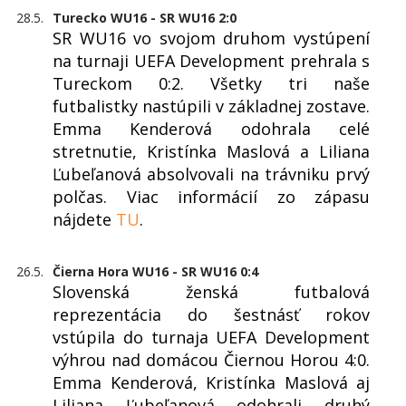
28.5.
Turecko WU16 - SR WU16 2:0
SR WU16 vo svojom druhom vystúpení
na turnaji UEFA Development prehrala s
Tureckom 0:2. Všetky tri naše
futbalistky nastúpili v základnej zostave.
Emma Kenderová odohrala celé
stretnutie, Kristínka Maslová a Liliana
Ľubeľanová absolvovali na trávniku prvý
polčas. Viac informácií zo zápasu
nájdete
TU
.
26.5.
Čierna Hora WU16 - SR WU16 0:4
Slovenská ženská futbalová
reprezentácia do šestnásť rokov
vstúpila do turnaja UEFA Development
výhrou nad domácou Čiernou Horou 4:0.
Emma Kenderová, Kristínka Maslová aj
Liliana Ľubeľanová odohrali druhý