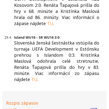
Kosovom 2:0. Renáta Ťapajová prišla do
hry v 68. minúte a Kristínka Maslová
hrala od 86. minúty. Viac informácií o
zápase nájdete
TU
.
29.4.
Island WU16 - SR WU16 3:0
Slovenská ženská šestnástka vstúpila do
turnaja UEFA Development v Estónsku
prehrou s Islandom 0:3. Kristínka
Maslová odohrala celé stretnutie,
Renáta Ťapajová prišla do hry v 83.
minúte. Viac informácií zo zápasu
nájdete
TU
.
Rozpis zápasov