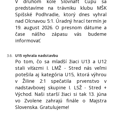
V druhom kole Slovnaft Cupu sa
predstavíme na trávniku klubu MŠK
Spišské Podhradie, ktorý dnes vyhral
nad Olcnavou 5:1. Úradný hrací termín je
19. august 2026. O presnom dátume a
čase nášho zápasu vás budeme
informovať.
3.6.
U15 vyhrala nadstavbu
Po tom, čo sa mladší žiaci U13 a U12
stali víťazmi I. LMŽ - Stred nás veľmi
potešila aj kategória U15, ktorá výhrou
v Žiline 2:1 spečatila prvenstvo v
nadstavbovej skupine I. LSŽ - Stred +
Východ. Naši starší žiaci si tak 13. júna
vo Zvolene zahrajú finále o Majstra
Slovenska. Gratulujeme!