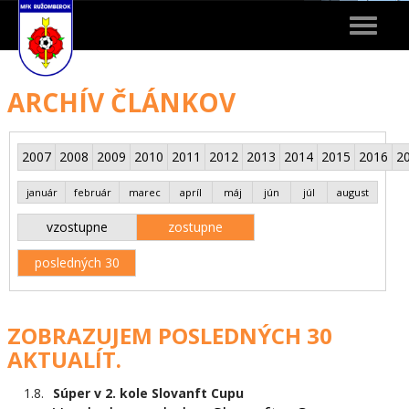
Toggle
navigat
ARCHÍV ČLÁNKOV
2007
2008
2009
2010
2011
2012
2013
2014
2015
2016
2
január
február
marec
apríl
máj
jún
júl
august
vzostupne
zostupne
posledných 30
ZOBRAZUJEM POSLEDNÝCH 30
AKTUALÍT.
1.8.
Súper v 2. kole Slovanft Cupu