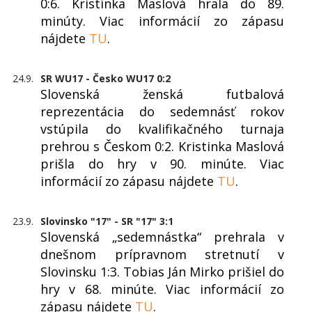
0:6. Kristínka Maslová hrala do 89.
minúty. Viac informácií zo zápasu
nájdete
TU
.
24.9.
SR WU17 - Česko WU17 0:2
Slovenská ženská futbalová
reprezentácia do sedemnásť rokov
vstúpila do kvalifikačného turnaja
prehrou s Českom 0:2. Kristinka Maslová
prišla do hry v 90. minúte. Viac
informácií zo zápasu nájdete
TU
.
23.9.
Slovinsko "17" - SR "17" 3:1
Slovenská „sedemnástka“ prehrala v
dnešnom prípravnom stretnutí v
Slovinsku 1:3. Tobias Ján Mirko prišiel do
hry v 68. minúte. Viac informácií zo
zápasu nájdete
TU
.