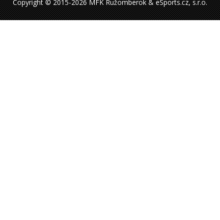
Copyright © 2015-2026 MFK Ružomberok & eSports.cz, s.r.o.