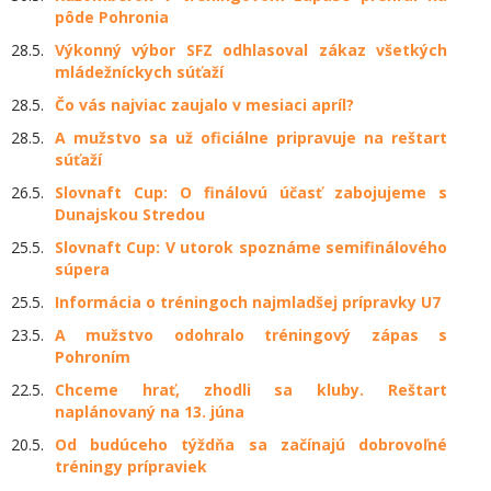
pôde Pohronia
28.5.
Výkonný výbor SFZ odhlasoval zákaz všetkých
mládežníckych súťaží
28.5.
Čo vás najviac zaujalo v mesiaci apríl?
28.5.
A mužstvo sa už oficiálne pripravuje na reštart
súťaží
26.5.
Slovnaft Cup: O finálovú účasť zabojujeme s
Dunajskou Stredou
25.5.
Slovnaft Cup: V utorok spoznáme semifinálového
súpera
25.5.
Informácia o tréningoch najmladšej prípravky U7
23.5.
A mužstvo odohralo tréningový zápas s
Pohroním
22.5.
​Chceme hrať, zhodli sa kluby. Reštart
naplánovaný na 13. júna
20.5.
Od budúceho týždňa sa začínajú dobrovoľné
tréningy prípraviek