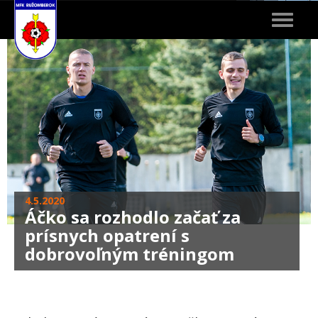
Toggle
navigat
4.5.2020
Áčko sa rozhodlo začať za
prísnych opatrení s
dobrovoľným tréningom