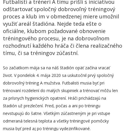
Futbalisti a tréneri A tímu prišli s iniciatívou
odštartovať spoločný dobrovoľný tréningový
proces a klub im v obmedzenej miere umožnil
využiť areál štadióna. Nejde teda ešte o
oficiálne, klubom požadované obnovenie
tréningového procesu, je na dobrovoľnom
rozhodnutí každého hráča či člena realizačného
tímu, či sa tréningov zúčastní.
So začiatkom mája sa na náš štadión opäť začína vracať
život. V pondelok 4. mája 2020 sa uskutočnil prvý spoločný
dobrovoľný tréning A mužstva. Futbalisti musia byť pri
trénovaní rozdelení do malých skupiniek a trénovať môžu len
za prísnych hygienických opatrení. Hráči prichádzajú na
štadión už prezlečení. Pred, počas a ani po tréningu
nevstupujú do šatne. Všetkým zúčastneným je pri vstupe
odmeraná telesná teplota a všetky tréningové pomôcky
musia byť pred aj po tréningu vydezinfikované.