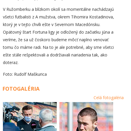
V Ružomberku a blízkom okolí sa momentálne nachádzajú
všetci futbalisti z A mužstva, okrem Tihomira Kostadinova,
ktorý je v tejto chvíli ešte v Severnom Macedónsku.
Opätovný štart Fortuna ligy je odložený do začiatku júna a
veríme, že sa už čoskoro budeme môcť naplno venovať
tomu čo máme radi. Na to je ale potrebné, aby sme všetci
ešte stále rešpektovali a dodržiavali nariadenia tak, ako
doteraz.
Foto: Rudolf Maškurica
FOTOGALÉRIA
Celá fotogaléria