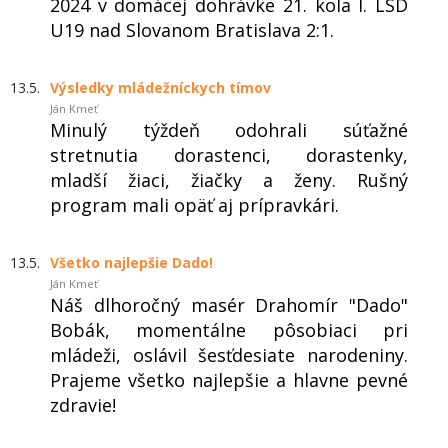
2024 v domácej dohrávke 21. kola I. LSD
U19 nad Slovanom Bratislava 2:1.
13.5.
Výsledky mládežníckych tímov
Ján Kmeť
Minulý týždeň odohrali súťažné
stretnutia dorastenci, dorastenky,
mladší žiaci, žiačky a ženy. Rušný
program mali opäť aj prípravkári.
13.5.
Všetko najlepšie Dado!
Ján Kmeť
Náš dlhoročný masér Drahomír "Dado"
Bobák, momentálne pôsobiaci pri
mládeži, oslávil šesťdesiate narodeniny.
Prajeme všetko najlepšie a hlavne pevné
zdravie!