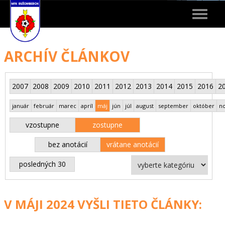
Toggle
navigat
ARCHÍV ČLÁNKOV
2007
2008
2009
2010
2011
2012
2013
2014
2015
2016
2
január
február
marec
apríl
máj
jún
júl
august
september
október
n
vzostupne
zostupne
bez anotácií
vrátane anotácií
posledných 30
V MÁJI 2024 VYŠLI TIETO ČLÁNKY: