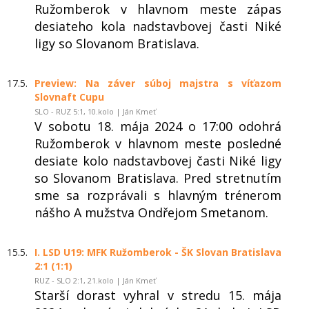
Ružomberok v hlavnom meste zápas
desiateho kola nadstavbovej časti Niké
ligy so Slovanom Bratislava.
17.5.
Preview: Na záver súboj majstra s víťazom
Slovnaft Cupu
SLO - RUZ 5:1, 10.kolo | Ján Kmeť
V sobotu 18. mája 2024 o 17:00 odohrá
Ružomberok v hlavnom meste posledné
desiate kolo nadstavbovej časti Niké ligy
so Slovanom Bratislava. Pred stretnutím
sme sa rozprávali s hlavným trénerom
nášho A mužstva Ondřejom Smetanom.
15.5.
I. LSD U19: MFK Ružomberok - ŠK Slovan Bratislava
2:1 (1:1)
RUZ - SLO 2:1, 21.kolo | Ján Kmeť
Starší dorast vyhral v stredu 15. mája