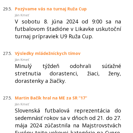
29.5.
Pozývame vás na turnaj Ruža Cup
Ján Kmeť
V sobotu 8. júna 2024 od 9:00 sa na
futbalovom štadióne v Likavke uskutoční
turnaj prípraviek U9 Ruža Cup.
27.5.
Výsledky mládežníckych tímov
Ján Kmeť
Minulý týždeň odohrali súťažné
stretnutia dorastenci, žiaci, ženy,
dorastenky a žiačky.
27.5.
Martin Bačík hral na ME za SR “17“
Ján Kmeť
Slovenská futbalová reprezentácia do
sedemnásť rokov sa v dňoch od 21. do 27.
mája 2024 zúčastnila na Majstrovstvách
Európy tejto vekovej kategórie na Cypre.