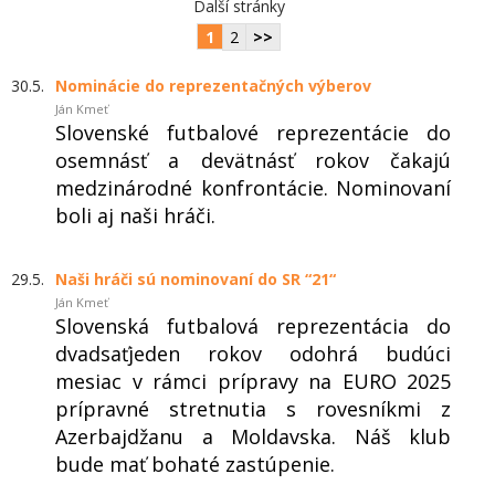
Další stránky
1
2
>>
30.5.
Nominácie do reprezentačných výberov
Ján Kmeť
Slovenské futbalové reprezentácie do
osemnásť a devätnásť rokov čakajú
medzinárodné konfrontácie. Nominovaní
boli aj naši hráči.
29.5.
Naši hráči sú nominovaní do SR “21“
Ján Kmeť
Slovenská futbalová reprezentácia do
dvadsaťjeden rokov odohrá budúci
mesiac v rámci prípravy na EURO 2025
prípravné stretnutia s rovesníkmi z
Azerbajdžanu a Moldavska. Náš klub
bude mať bohaté zastúpenie.