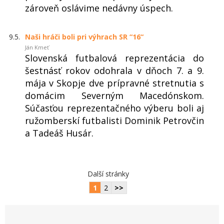
zároveň oslávime nedávny úspech.
9.5.
Naši hráči boli pri výhrach SR “16“
Ján Kmeť
Slovenská futbalová reprezentácia do
šestnásť rokov odohrala v dňoch 7. a 9.
mája v Skopje dve prípravné stretnutia s
domácim Severným Macedónskom.
Súčasťou reprezentačného výberu boli aj
ružomberskí futbalisti Dominik Petrovčin
a Tadeáš Husár.
Další stránky
1
2
>>