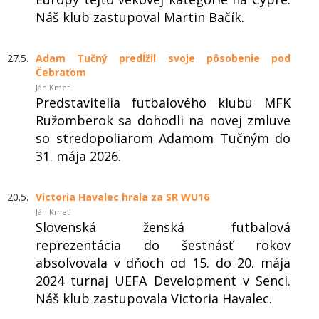
Náš klub zastupoval Martin Bačík.
27.5.
Adam Tučný predĺžil svoje pôsobenie pod
Čebraťom
Ján Kmeť
Predstavitelia futbalového klubu MFK
Ružomberok sa dohodli na novej zmluve
so stredopoliarom Adamom Tučným do
31. mája 2026.
20.5.
Victoria Havalec hrala za SR WU16
Ján Kmeť
Slovenská ženská futbalová
reprezentácia do šestnásť rokov
absolvovala v dňoch od 15. do 20. mája
2024 turnaj UEFA Development v Senci.
Náš klub zastupovala Victoria Havalec.