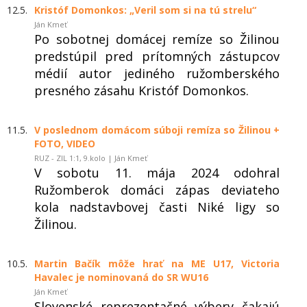
12.5.
Kristóf Domonkos: „Veril som si na tú strelu“
Ján Kmeť
Po sobotnej domácej remíze so Žilinou
predstúpil pred prítomných zástupcov
médií autor jediného ružomberského
presného zásahu Kristóf Domonkos.
11.5.
V poslednom domácom súboji remíza so Žilinou +
FOTO, VIDEO
RUZ - ZIL 1:1, 9.kolo | Ján Kmeť
V sobotu 11. mája 2024 odohral
Ružomberok domáci zápas deviateho
kola nadstavbovej časti Niké ligy so
Žilinou.
10.5.
Martin Bačík môže hrať na ME U17, Victoria
Havalec je nominovaná do SR WU16
Ján Kmeť
Slovenské reprezentačné výbery čakajú