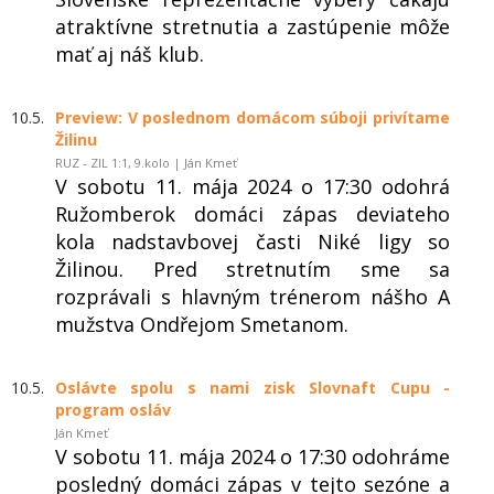
atraktívne stretnutia a zastúpenie môže
mať aj náš klub.
10.5.
Preview: V poslednom domácom súboji privítame
Žilinu
RUZ - ZIL 1:1, 9.kolo | Ján Kmeť
V sobotu 11. mája 2024 o 17:30 odohrá
Ružomberok domáci zápas deviateho
kola nadstavbovej časti Niké ligy so
Žilinou. Pred stretnutím sme sa
rozprávali s hlavným trénerom nášho A
mužstva Ondřejom Smetanom.
10.5.
Oslávte spolu s nami zisk Slovnaft Cupu -
program osláv
Ján Kmeť
V sobotu 11. mája 2024 o 17:30 odohráme
posledný domáci zápas v tejto sezóne a