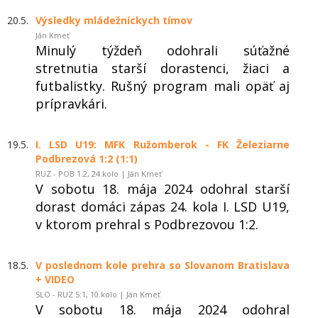
20.5.
Výsledky mládežníckych tímov
Ján Kmeť
Minulý týždeň odohrali súťažné
stretnutia starší dorastenci, žiaci a
futbalistky. Rušný program mali opäť aj
prípravkári.
19.5.
I. LSD U19: MFK Ružomberok - FK Železiarne
Podbrezová 1:2 (1:1)
RUZ - POB 1:2, 24.kolo | Ján Kmeť
V sobotu 18. mája 2024 odohral starší
dorast domáci zápas 24. kola I. LSD U19,
v ktorom prehral s Podbrezovou 1:2.
18.5.
V poslednom kole prehra so Slovanom Bratislava
+ VIDEO
SLO - RUZ 5:1, 10.kolo | Ján Kmeť
V sobotu 18. mája 2024 odohral