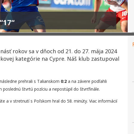
 “17“
ásť rokov sa v dňoch od 21. do 27. mája 2024
ekovej kategórie na Cypre. Náš klub zastupoval
 následne prehrali s Talianskom
0:2
a na závere podľahli
poslednú štvrtú pozíciu a nepostúpil do štvrťfinále.
úte a v stretnutí s Poľskom hral do 58. minúty. Viac informácií