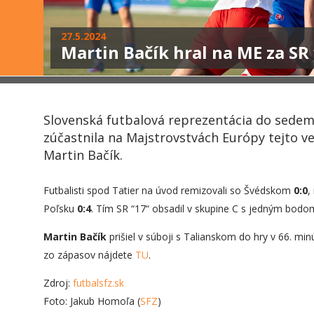
27.5.2024
Martin Bačík hral na ME za SR
Slovenská futbalová reprezentácia do sedemn
zúčastnila na Majstrovstvách Európy tejto v
Martin Bačík.
Futbalisti spod Tatier na úvod remizovali so Švédskom
0:0
,
Poľsku
0:
4
. Tím SR “17“ obsadil v skupine C s jedným bodom 
Martin Bačík
prišiel v súboji s Talianskom do hry v 66. min
zo zápasov nájdete
TU
.
Zdroj:
futbalsfz.sk
Foto: Jakub Homoľa (
SFZ
)