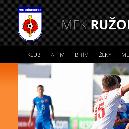
MFK
RUŽO
KLUB
A-TÍM
B-TÍM
ŽENY
ML