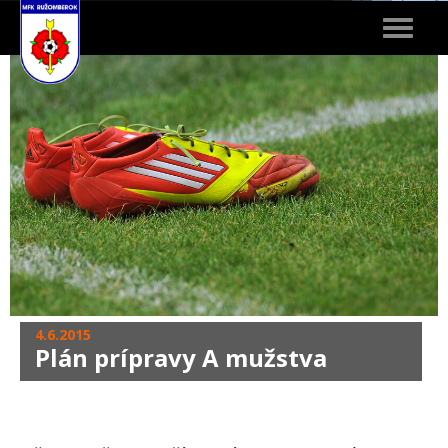
Toggle
navigat
4.6.2015
Plán prípravy A mužstva