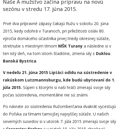
Naše A mužstvo začína prípravu na novú
sezónu v stredu 17. júna 2015.
Prvé dva prípravné zápasy čakajú Ružu v sobotu 20. júna
2015, kedy odohrá v Turanoch, pri príležitosti osláv 80.
výročia domáceho účastníka prvej triedy okresnej súťaže,
stretnutie s miestnym tímom
MŠK Turany
a následne si v
ten istý deň, na tom istom štadióne, zmeria sily s
Duklou
Banská Bystrica
.
V nedeľu 21. júna 2015 Liptáci odídu na sústredenie v
rakúskom Lutzmannsburgu, kde budú ubytovaní do 1.
júla 2015.
Súperi s ktorými si naši hráči zmerajú svoje sily
počas sústredenia, momentálne nie sú známi.
Po návrate zo sústredenia Ružomberčania dvakrát vycestujú
do Poľska za tímami tamojšej najvyššej súťaže. U našich
severných susedov si v utorok 7. júla 2015 zmerajú svoje sily
s
Cracoviou Krakov
a v piatok 10. júla 2015 absolvujú